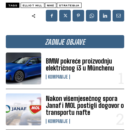
TAGS
ELLIOT HILL
NIKE
STRATEGIJA
ZADNJE OBJAVE
BMW pokreće proizvodnju
električnog i3 u Münchenu
KOMPANIJE
Nakon višemjesečnog spora
Janaf i MOL postigli dogovor o
transportu nafte
KOMPANIJE