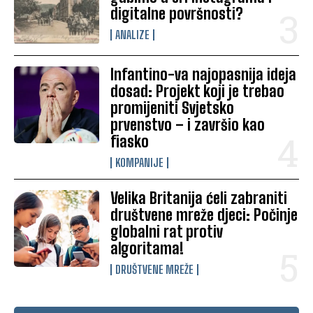
digitalne površnosti?
ANALIZE
Infantino-va najopasnija ideja
dosad: Projekt koji je trebao
promijeniti Svjetsko
prvenstvo – i završio kao
fiasko
KOMPANIJE
Velika Britanija ćeli zabraniti
društvene mreže djeci: Počinje
globalni rat protiv
algoritama!
DRUŠTVENE MREŽE