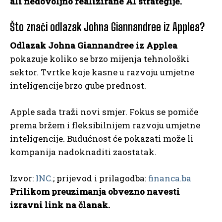
ali nedovoljno realizirane AI strategije.
Što znači odlazak Johna Giannandree iz Applea?
Odlazak Johna Giannandree iz Applea
pokazuje koliko se brzo mijenja tehnološki
sektor. Tvrtke koje kasne u razvoju umjetne
inteligencije brzo gube prednost.
Apple sada traži novi smjer. Fokus se pomiče
prema bržem i fleksibilnijem razvoju umjetne
inteligencije. Budućnost će pokazati može li
kompanija nadoknaditi zaostatak.
Izvor:
INC.
; prijevod i prilagodba:
financa.ba
Prilikom preuzimanja obvezno navesti
izravni link na članak.