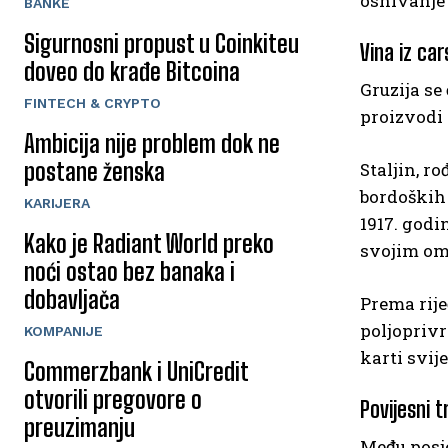
osnivanje 
BANKE
Sigurnosni propust u Coinkiteu
Vina iz car
doveo do krađe Bitcoina
Gruzija se
FINTECH & CRYPTO
proizvodi 
Ambicija nije problem dok ne
postane ženska
Staljin, ro
bordoških 
KARIJERA
1917. godi
Kako je Radiant World preko
svojim om
noći ostao bez banaka i
dobavljača
Prema rije
poljoprivr
KOMPANIJE
karti svije
Commerzbank i UniCredit
otvorili pregovore o
Povijesni 
preuzimanju
Među posje