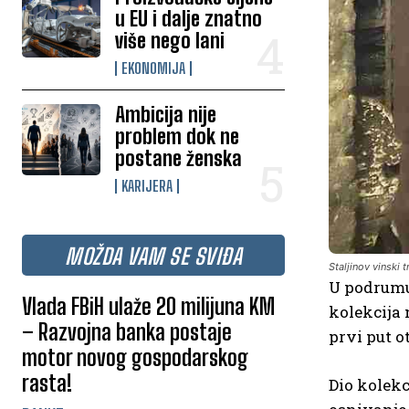
u EU i dalje znatno
više nego lani
EKONOMIJA
Ambicija nije
problem dok ne
postane ženska
KARIJERA
MOŽDA VAM SE SVIĐA
Staljinov vinski t
U podrumu
Vlada FBiH ulaže 20 milijuna KM
kolekcija 
– Razvojna banka postaje
prvi put o
motor novog gospodarskog
rasta!
Dio kolekc