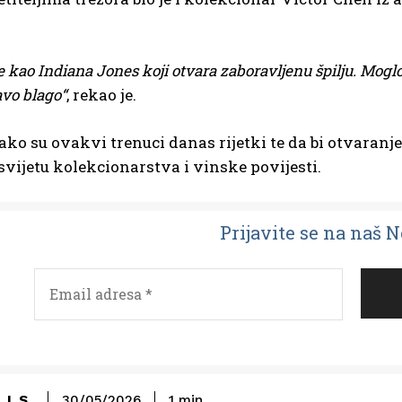
 kao Indiana Jones koji otvara zaboravljenu špilju. Moglo
avo blago“
, rekao je.
ako su ovakvi trenuci danas rijetki te da bi otvaranj
svijetu kolekcionarstva i vinske povijesti.
Prijavit
e se na naš 
L.S.
30/05/2026
1
min.