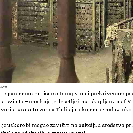
rezor
 ispunjenom mirisom starog vina i prekrivenom pau
na svijetu – ona koju je desetljećima skupljao Josif V
tvorila vrata trezora u Tbilisiju u kojem se nalazi oko
ije uskoro bi mogao završiti na aukciji, a sredstva pr