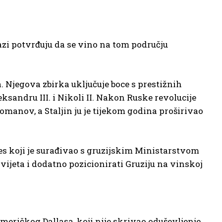
azi potvrđuju da se vino na tom području
na. Njegova zbirka uključuje boce s prestižnih
andru III. i Nikoli II. Nakon Ruske revolucije
Romanov, a Staljin ju je tijekom godina proširivao
nes koji je surađivao s gruzijskim Ministarstvom
svijeta i dodatno pozicionirati Gruziju na vinskoj
američkog Dallasa, koji nije skrivao oduševljenje