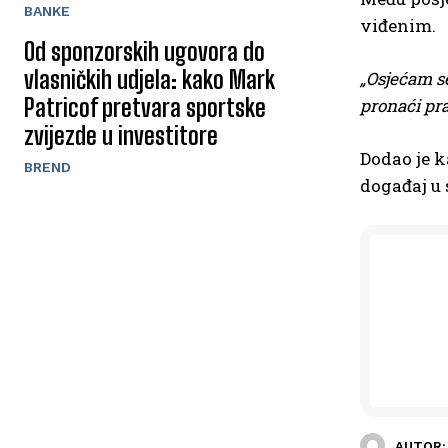
BANKE
viđenim.
Od sponzorskih ugovora do
vlasničkih udjela: kako Mark
„Osjećam se
Patricof pretvara sportske
pronaći pr
zvijezde u investitore
Dodao je k
BREND
događaj u 
AUTOR: