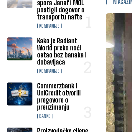
MAGAZI
spora Janaf i MOL
postigli dogovor o
transportu nafte
KOMPANIJE
Kako je Radiant
World preko noći
ostao bez banaka i
dobavljača
KOMPANIJE
Commerzbank i
UniCredit otvorili
pregovore o
preuzimanju
BANKE
Proizvođačke cijene