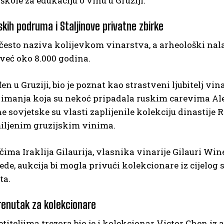
škole za edukaciju o vinu u Gruziji.
skih podruma i Staljinove privatne zbirke
 često naziva kolijevkom vinarstva, a arheološki nal
već oko 8.000 godina.
đen u Gruziji, bio je poznat kao strastveni ljubitelj vi
imanja koja su nekoć pripadala ruskim carevima Aleks
ne sovjetske su vlasti zaplijenile kolekciju dinastije 
iljenim gruzijskim vinima.
čima Iraklija Gilaurija, vlasnika vinarije Gilauri Wi
ede, aukcija bi mogla privući kolekcionare iz cijelog 
ta.
trenutak za kolekcionare
titeljima trezora bio je i kolekcionar Victor Chen iz 