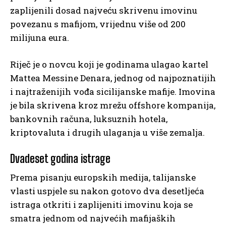
zaplijenili dosad najveću skrivenu imovinu
povezanu s mafijom, vrijednu više od 200
milijuna eura.
Riječ je o novcu koji je godinama ulagao kartel
Mattea Messine Denara, jednog od najpoznatijih
i najtraženijih vođa sicilijanske mafije. Imovina
je bila skrivena kroz mrežu offshore kompanija,
bankovnih računa, luksuznih hotela,
kriptovaluta i drugih ulaganja u više zemalja.
Dvadeset godina istrage
Prema pisanju europskih medija, talijanske
vlasti uspjele su nakon gotovo dva desetljeća
istraga otkriti i zaplijeniti imovinu koja se
smatra jednom od najvećih mafijaških