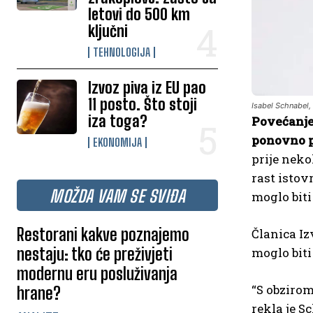
letovi do 500 km
ključni
TEHNOLOGIJA
Izvoz piva iz EU pao
11 posto. Što stoji
Isabel Schnabel,
iza toga?
Povećanje
ponovno po
EKONOMIJA
prije neko
rast istov
MOŽDA VAM SE SVIĐA
moglo biti
Restorani kakve poznajemo
Članica Iz
nestaju: tko će preživjeti
moglo biti
modernu eru posluživanja
“S obzirom
hrane?
rekla je S