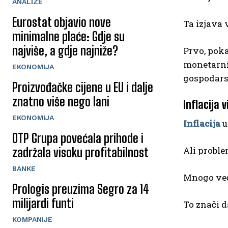
ANALIZE
Eurostat objavio nove
Ta izjava 
minimalne plaće: Gdje su
najviše, a gdje najniže?
Prvo, poka
monetarni 
EKONOMIJA
gospodars
Proizvođačke cijene u EU i dalje
znatno više nego lani
Inflacija 
EKONOMIJA
Inflacija
u
OTP Grupa povećala prihode i
Ali proble
zadržala visoku profitabilnost
BANKE
Mnogo već
Prologis preuzima Segro za 14
milijardi funti
To znači d
KOMPANIJE