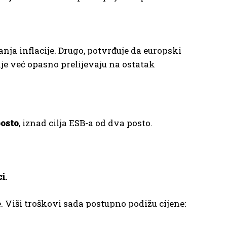
nja inflacije. Drugo, potvrđuje da europski
je već opasno prelijevaju na ostatak
posto
, iznad cilja ESB-a od dva posto.
ci
.
. Viši troškovi sada postupno podižu cijene: