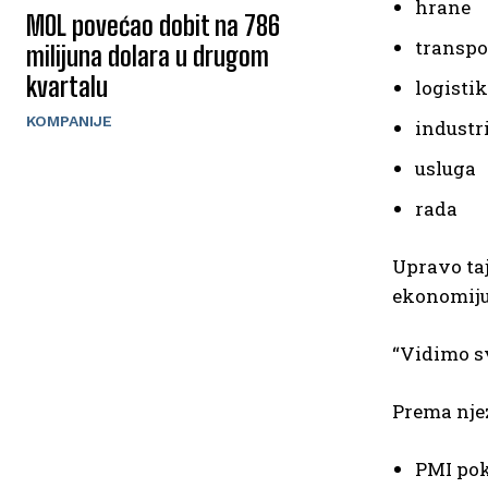
hrane
MOL povećao dobit na 786
transpo
milijuna dolara u drugom
kvartalu
logisti
KOMPANIJE
industr
usluga
rada
Upravo taj
ekonomiju
“Vidimo sv
Prema njez
PMI pok