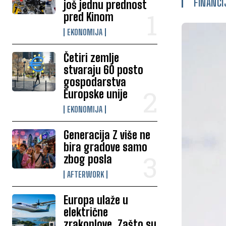
FINANCI
još jednu prednost
pred Kinom
EKONOMIJA
Četiri zemlje
stvaraju 60 posto
gospodarstva
Europske unije
EKONOMIJA
Generacija Z više ne
bira gradove samo
zbog posla
AFTERWORK
Europa ulaže u
električne
zrakoplove. Zašto su