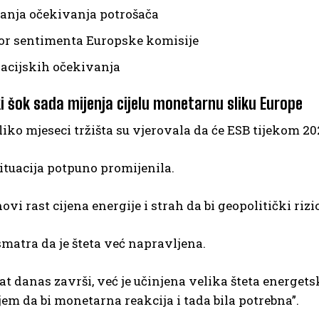
vanja očekivanja potrošača
or sentimenta Europske komisije
flacijskih očekivanja
i šok sada mijenja cijelu monetarnu sliku Europe
liko mjeseci tržišta su vjerovala da će ESB tijekom 
ituacija potpuno promijenila.
novi rast cijena energije i strah da bi geopolitički riz
matra da je šteta već napravljena.
rat danas završi, već je učinjena velika šteta energet
jem da bi monetarna reakcija i tada bila potrebna”.