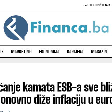
UVJETI KORIŠTENJA
JE
MARKETING
EKONOMIJA
KARIJERA
MAGAZIN
anje kamata ESB-a sve bli
onovno diže inflaciju u eur