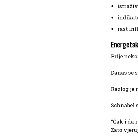
istraži
indikat
rast in
Energetsk
Prije neko
Danas se s
Razlog je 
Schnabel s
“Čak i da 
Zato vjeru