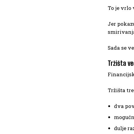
To je vrlo
Jer pokazu
smirivanja
Sada se ve
Tržišta v
Financijsk
Tržišta tr
dva pov
mogućno
dulje r