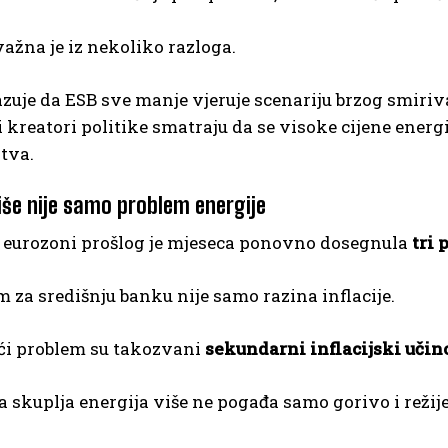
važna je iz nekoliko razloga.
zuje da ESB sve manje vjeruje scenariju brzog smiriva
kreatori politike smatraju da se visoke cijene energi
tva.
više nije samo problem energije
 eurozoni prošlog je mjeseca ponovno dosegnula
tri 
m za središnju banku nije samo razina inflacije.
i problem su takozvani
sekundarni inflacijski učin
a skuplja energija više ne pogađa samo gorivo i režije