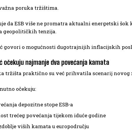
 važna poruka tržištima.
je da ESB više ne promatra aktualni energetski šok 
 geopolitičkih tenzija.
ć govori o mogućnosti dugotrajnijih inflacijskih posl
eć očekuju najmanje dva povećanja kamata
a tržišta praktično su već prihvatila scenarij novog
enutno očekuju:
ećanja depozitne stope ESB-a
st trećeg povećanja tijekom iduće godine
azdoblje viših kamata u europodručju