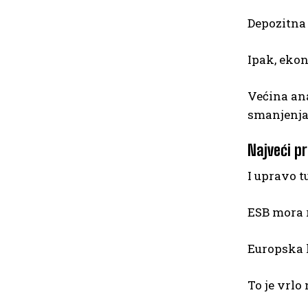
Depozitna
Ipak, ekon
Većina ana
smanjenja 
Najveći p
I upravo t
ESB mora 
Europska k
To je vrlo