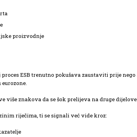
rta
ke
ijske proizvodnje
 proces ESB trenutno pokušava zaustaviti prije nego š
 eurozone.
e više znakova da se šok prelijeva na druge dijelove 
inim riječima, ti se signali već vide kroz:
azatelje