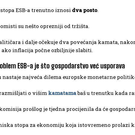
 stopa ESB-a trenutno iznosi
dva posto
.
omisti su nešto oprezniji od tržišta.
litičara i dalje očekuje dva povećanja kamata, nakon
ako inflacija počne ozbiljnije slabiti.
roblem ESB-a je što gospodarstvo već usporava
u nastaje najveća dilema europske monetarne politik
razmišljati o višim
kamatama
baš u trenutku kada ra
omisija prošlog je tjedna procijenila da će gospodar
 niska stopa za ekonomiju koja istovremeno prolazi kr