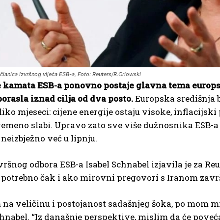
 članica Izvršnog vijeća ESB-a, Foto: Reuters/R.Orlowski
 kamata ESB-a ponovno postaje glavna tema europskih
rasla iznad cilja od dva posto.
Europska središnja b
liko mjeseci: cijene energije ostaju visoke, inflacijsk
remeno slabi. Upravo zato sve više dužnosnika ESB-a
 neizbježno već u lipnju.
vršnog odbora ESB-a Isabel Schnabel izjavila je za Re
 potrebno čak i ako mirovni pregovori s Iranom završe
 na veličinu i postojanost sadašnjeg šoka, po mom mi
chnabel. “Iz današnje perspektive, mislim da će poveć