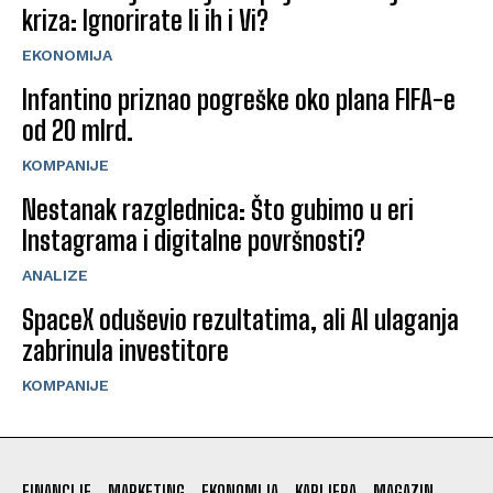
kriza: Ignorirate li ih i Vi?
EKONOMIJA
Infantino priznao pogreške oko plana FIFA-e
od 20 mlrd.
KOMPANIJE
Nestanak razglednica: Što gubimo u eri
Instagrama i digitalne površnosti?
ANALIZE
SpaceX oduševio rezultatima, ali AI ulaganja
zabrinula investitore
KOMPANIJE
FINANCIJE
MARKETING
EKONOMIJA
KARIJERA
MAGAZIN