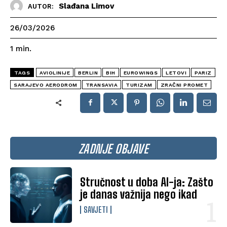
Slađana Limov
AUTOR:
26/03/2026
1
min.
TAGS
AVIOLINIJE
BERLIN
BIH
EUROWINGS
LETOVI
PARIZ
SARAJEVO AERODROM
TRANSAVIA
TURIZAM
ZRAČNI PROMET
ZADNJE OBJAVE
Stručnost u doba AI-ja: Zašto
je danas važnija nego ikad
SAVJETI