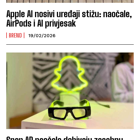
Apple AI nosivi uređaji stižu: naočale,
AirPods i AI privjesak
BREND
19/02/2026
Snap AR naočale dobivaju zasebnu