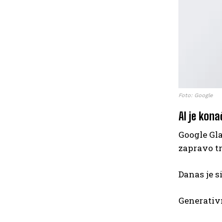
Foto: Google
AI je ko
Google Gla
zapravo tr
Danas je s
Generativn