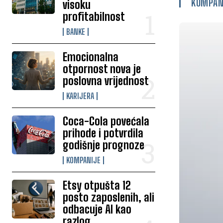
KOMPAN
visoku
profitabilnost
BANKE
Emocionalna
otpornost nova je
poslovna vrijednost
KARIJERA
Coca-Cola povećala
prihode i potvrdila
godišnje prognoze
KOMPANIJE
Etsy otpušta 12
posto zaposlenih, ali
odbacuje AI kao
razlog