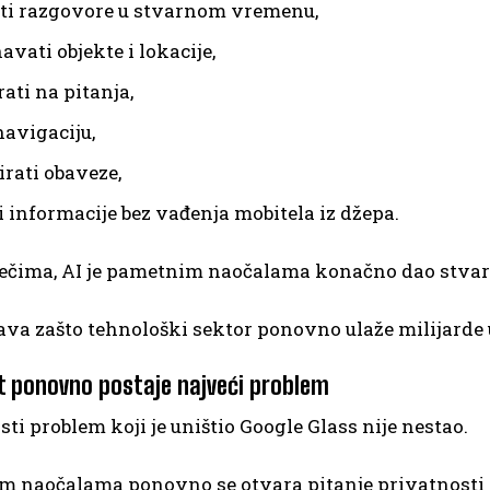
ti razgovore u stvarnom vremenu,
vati objekte i lokacije,
ati na pitanja,
navigaciju,
irati obaveze,
i informacije bez vađenja mobitela iz džepa.
ječima, AI je pametnim naočalama konačno dao stva
ava zašto tehnološki sektor ponovno ulaže milijarde 
t ponovno postaje najveći problem
sti problem koji je uništio Google Glass nije nestao.
m naočalama ponovno se otvara pitanje privatnosti i