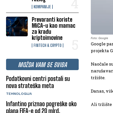
KOMPANIJE
Prevaranti koriste
MiCA-u kao mamac
za krađu
kriptoimovine
Foto: Google
Google pa
FINTECH & CRYPTO
projekta G
Naočale su
MOŽDA VAM SE SVIĐA
narušavanj
tržište.
Podatkovni centri postali su
nova strateška meta
Danas, viš
TEHNOLOGIJA
Infantino priznao pogreške oko
Ali tržišt
plana FIFA-e od 20 mlrd.