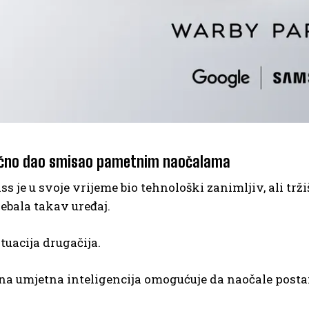
načno dao smisao pametnim naočalama
ss je u svoje vrijeme bio tehnološki zanimljiv, ali trž
ebala takav uređaj.
ituacija drugačija.
a umjetna inteligencija omogućuje da naočale postan