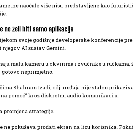
ametne naočale više nisu predstavljene kao futuristi
je.
e ne želi biti samo aplikacija
tijekom svoje godišnje developerske konferencije pr
ti njegov AI sustav Gemini.
aju malu kameru u okvirima i zvučnike u ručkama, š
i gotovo neprimjetno.
čima Shahram Izadi, cilj uređaja nije stalno prikazi
vna pomoć” kroz diskretnu audio komunikaciju.
a promjena strategije.
e ne pokušava prodati ekran na licu korisnika. Pokuš