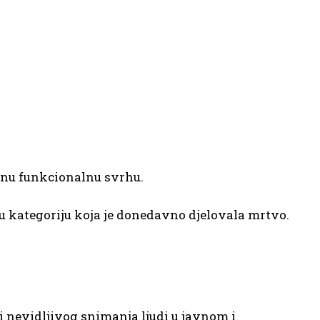
rnu funkcionalnu svrhu.
u kategoriju koja je donedavno djelovala mrtvo.
 nevidljivog snimanja ljudi u javnom i