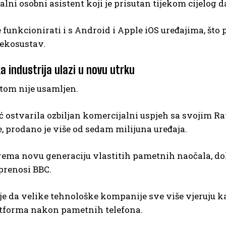
alni osobni asistent koji je prisutan tijekom cijelog d
 funkcionirati i s Android i Apple iOS uređajima, što p
 ekosustav.
a industrija ulazi u novu utrku
tom nije usamljen.
eć ostvarila ozbiljan komercijalni uspjeh sa svoji
 prodano je više od sedam milijuna uređaja.
ema novu generaciju vlastitih pametnih naočala, dok
prenosi BBC.
e da velike tehnološke kompanije sve više vjeruju k
atforma nakon pametnih telefona.