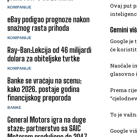
Ovaj put p
KOMPANIJE
inteligenci
eBay podigao prognoze nakon
snažnog rasta prihoda
Gemini viš
KOMPANIJE
Google je 
Ray-Ban:Lekcija od 46 milijardi
će koristi
dolara za obiteljske tvrtke
Naočale im
KOMPANIJE
glasovno 
Banke se vraćaju na scenu:
kako 2026. postaje godina
Prema rije
financijskog preporoda
“cjelodne
BANKE
To je važn
General Motors igra na duge
staze: partnerstvo sa SAIC
Google viš
Motorom produljeno do 2047.