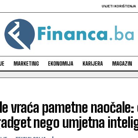
UVJETI KORIŠTENJA
JE
MARKETING
EKONOMIJA
KARIJERA
MAGAZIN
e vraća pametne naočale: o
gadget nego umjetna inteli