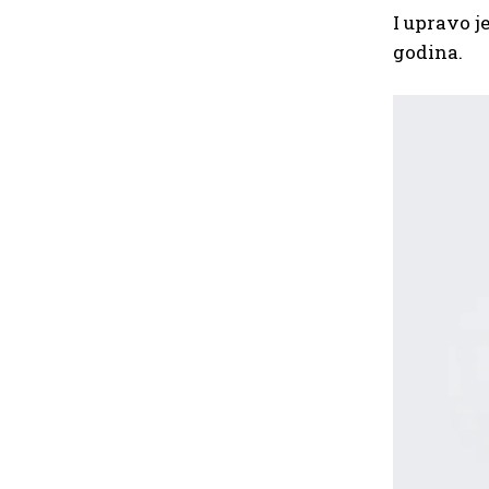
I upravo j
godina.