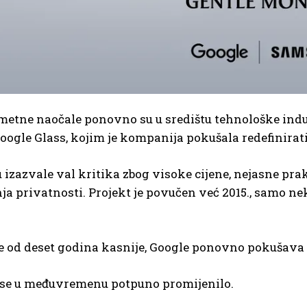
metne naočale ponovno su u središtu tehnološke indu
oogle Glass, kojim je kompanija pokušala redefinirat
 izazvale val kritika zbog visoke cijene, nejasne prak
a privatnosti. Projekt je povučen već 2015., samo n
e od deset godina kasnije, Google ponovno pokušava 
e se u međuvremenu potpuno promijenilo.