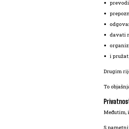
prevodi
prepozna
odgovar
davati 
organiz
i pružat
Drugim ri
To objašnj
Privatnos
Međutim, i
S pametni