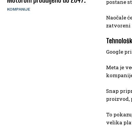
postane st
KOMPANIJE
Naočale će
zatvoreni
Tehnološk
Google pri
Meta je v
kompanije,
Snap pripr
proizvod, 
To pokazuj
velika pl