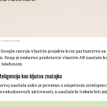
r model naočala
, Google razvija vlastite projekte kroz partnerstva
 Snap je nedavno predstavio vlastite AR naočale koj
telefonom.
teligencija kao ključna značajka
azvoj naočala usko je povezan s umjetnom inteligencij
svakodnevnih aktivnosti, a naočale bi trebale biti je