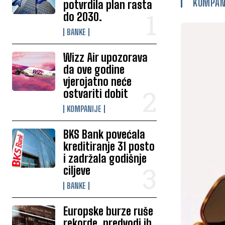
KOMPAN
potvrdila plan rasta
do 2030.
BANKE
Wizz Air upozorava
da ove godine
vjerojatno neće
ostvariti dobit
KOMPANIJE
BKS Bank povećala
kreditiranje 31 posto
i zadržala godišnje
ciljeve
BANKE
Europske burze ruše
rekorde, predvodi ih