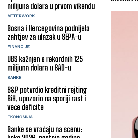
milijuna dolara u prvom vikendu
AFTERWORK
Bosna i Hercegovina podnijela
zahtjev za ulazak u SEPA-u
FINANCIJE
UBS kažnjen s rekordnih 125
milijuna dolara u SAD-u
BANKE
S&P potvrdio kreditni rejting
BiH, upozorio na sporiji rast i
veće deficite
EKONOMIJA
Banke se vraćaju na scenu:
kako 2026. postaje godina