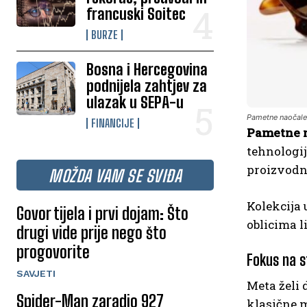
francuski Soitec
BURZE
Bosna i Hercegovina
podnijela zahtjev za
ulazak u SEPA-u
Pametne naočale 
FINANCIJE
Pametne 
tehnologij
proizvodnj
MOŽDA VAM SE SVIĐA
Kolekcija 
Govor tijela i prvi dojam: Što
oblicima l
drugi vide prije nego što
progovorite
Fokus na s
SAVJETI
Meta želi 
Spider-Man zaradio 927
klasične 