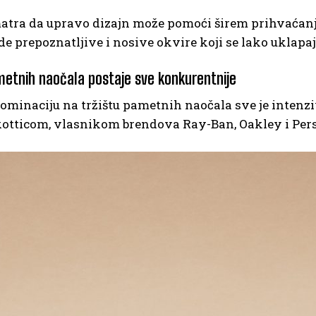
tra da upravo dizajn može pomoći širem prihvaćanju 
e prepoznatljive i nosive okvire koji se lako uklapaju
metnih naočala postaje sve konkurentnije
ominaciju na tržištu pametnih naočala sve je intenz
xotticom, vlasnikom brendova Ray-Ban, Oakley i Pers