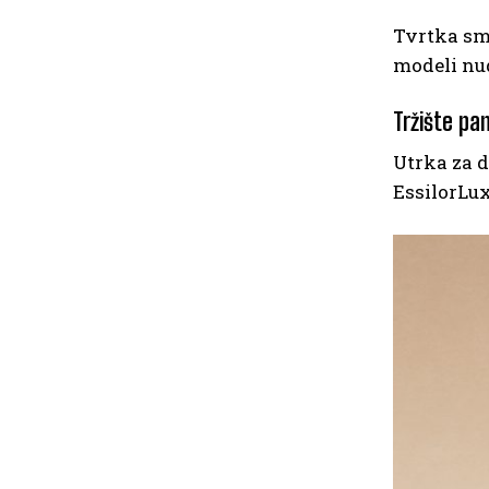
Tvrtka sma
modeli nud
Tržište pa
Utrka za d
EssilorLu