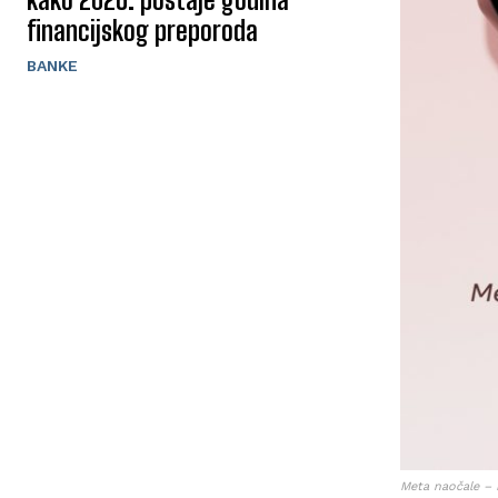
financijskog preporoda
BANKE
Meta naočale – 