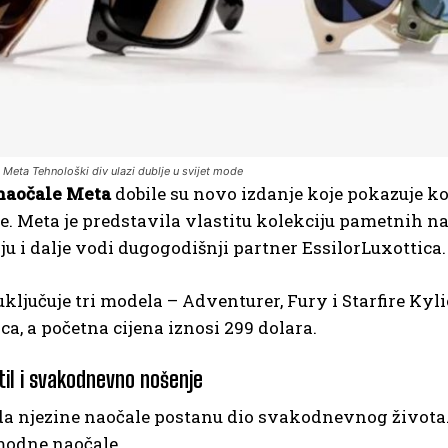
Meta Tehnološki div ulazi dublje u svijet mode
naočale Meta
dobile su novo izdanje koje pokazuje k
e. Meta je predstavila vlastitu kolekciju pametnih na
u i dalje vodi dugogodišnji partner EssilorLuxottica.
uključuje tri modela – Adventurer, Fury i Starfire Kyli
ica, a početna cijena iznosi 299 dolara.
til i svakodnevno nošenje
da njezine naočale postanu dio svakodnevnog života.
modne naočale.