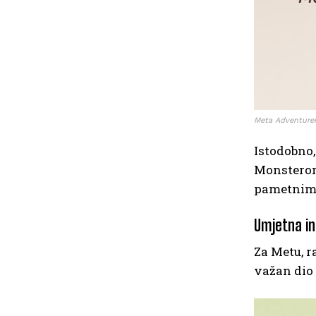
Meta Adventure
Istodobno
Monsterom.
pametnim 
Umjetna in
Za Metu, r
važan dio 