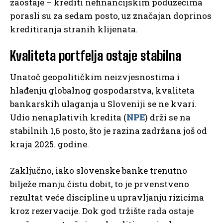
zaostaje – krediti nefinancijskim poduzećima
porasli su za sedam posto, uz značajan doprinos
kreditiranja stranih klijenata.
Kvaliteta portfelja ostaje stabilna
Unatoč geopolitičkim neizvjesnostima i
hlađenju globalnog gospodarstva, kvaliteta
bankarskih ulaganja u Sloveniji se ne kvari.
Udio nenaplativih kredita (
NPE
) drži se na
stabilnih 1,6 posto, što je razina zadržana još od
kraja 2025. godine.
Zaključno, iako slovenske banke trenutno
bilježe manju čistu dobit, to je prvenstveno
rezultat veće discipline u upravljanju rizicima
kroz rezervacije. Dok god tržište rada ostaje