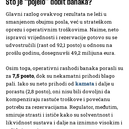
Što je “pojelo” dobit banaka?
Glavni razlog ovakvog rezultata ne leži u
smanjenom obujmu posla, već u strateškom
oprezu i operativnim troškovima. Naime, neto
ispravci vrijednosti i rezervacije gotovo su se
udvostručili (rast od 92,1 posto) u odnosu na
prošlu godinu, dosegnuvši 49,2 milijuna eura.
Osim toga, operativni rashodi banaka porasli su
za
7,5 posto
, dok su nekamatni prihodi blago
pali. Iako su neto prihodi od
kamata
i dalje u
porastu (2,8 posto), oni nisu bili dovoljni da
kompenziraju rastuće troškove i povećanu
potrebu za rezervacijama. Regulator, međutim,
smiruje strasti i ističe kako su solventnost i
likvidnost sustava i dalje na iznimno visokim i