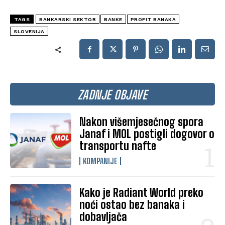
TAGS
BANKARSKI SEKTOR
BANKE
PROFIT BANAKA
SLOVENIJA
ZADNJE OBJAVE
Nakon višemjesečnog spora
Janaf i MOL postigli dogovor o
transportu nafte
KOMPANIJE
Kako je Radiant World preko
noći ostao bez banaka i
dobavljača