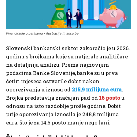
Financiranje u bankama - ilustracija financa.ba
Slovenski bankarski sektor zakoračio je u 2026.
godinu s brojkama koje su natjerale analitičare
na detaljniju analizu. Prema najnovijim
podacima Banke Slovenije, banke su u prva
četiri mjeseca ostvarile dobit nakon
oporezivanja u iznosu od
215,9 milijuna eura
.
Brojka predstavlja značajan pad od
16 posto
u
odnosu na isto razdoblje prošle godine. Dobit
prije oporezivanja iznosila je 248,8 milijuna
eura, što je za 14,6 posto manje nego lani.