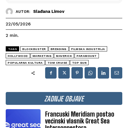
Slađana Limov
AUTOR:
22/05/2026
2
min.
TAGS
BLOCKBUSTER
BRENDING
FILMSKA INDUSTRIJA
HOLLYWOOD
MARKETING
MAVERICK
PARAMOUNT
POPULARNA KULTURA
TOM CRUISE
TOP GUN
ZADNJE OBJAVE
Francuski Meridiam postao
većinski vlasnik Great Sea
Interconnectora