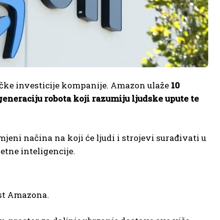
tičke investicije kompanije. Amazon ulaže
10
generaciju robota
koji razumiju ljudske upute te
eni načina na koji će ljudi i strojevi surađivati u
jetne inteligencije.
ost Amazona.