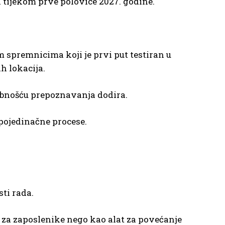
a tijekom prve polovice 2027. godine.
 spremnicima koji je prvi put testiran u
h lokacija.
obnošću prepoznavanja dodira.
pojedinačne procese.
ti rada.
za zaposlenike nego kao alat za povećanje