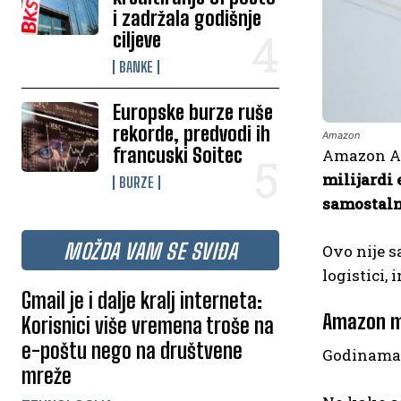
i zadržala godišnje
ciljeve
BANKE
Europske burze ruše
rekorde, predvodi ih
Amazon
francuski Soitec
Amazon AI 
milijardi 
BURZE
samostaln
MOŽDA VAM SE SVIĐA
Ovo nije s
logistici,
Gmail je i dalje kralj interneta:
Amazon mi
Korisnici više vremena troše na
e-poštu nego na društvene
Godinama 
mreže