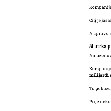
Kompanija 
Cilj je ja
A upravo s
AI utrka p
Amazonova 
Kompanija 
milijardi 
To pokazuj
Prije neko