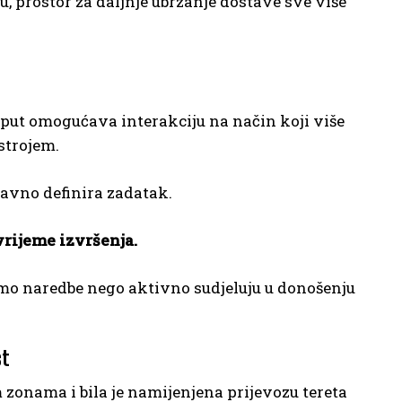
, prostor za daljnje ubrzanje dostave sve više
 put omogućava interakciju na način koji više
strojem.
tavno definira zadatak.
vrijeme izvršenja.
amo naredbe nego aktivno sudjeluju u donošenju
st
zonama i bila je namijenjena prijevozu tereta