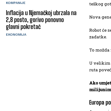
KOMPANIJE
teškog go
Inflacija u Njemačkoj ubrzala na
Nova gener
2,8 posto, gorivo ponovno
glavni pokretač
Robot će s
EKONOMIJA
zadatke.
To možda 
U velikim
ruta pove
Ako umjet
milijunim
Europa po