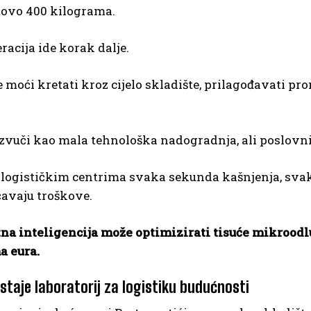
tovo 400 kilograma.
acija ide korak dalje.
e moći kretati kroz cijelo skladište, prilagođavati 
zvuči kao mala tehnološka nadogradnja, ali poslovni
 logističkim centrima svaka sekunda kašnjenja, sva
ćavaju troškove.
na inteligencija može optimizirati tisuće mikroodl
a eura.
staje laboratorij za logistiku budućnosti