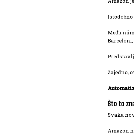
Amazon je 
Istodobno
Među njima
Barceloni,
Predstavl
Zajedno, o
Automatizi
Što to zn
Svaka nov
Amazon na