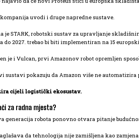
najavio da će novi Proteus stići u europska skladišt
 kompanija uvodi i druge napredne sustave.
 je STARK, robotski sustav za upravljanje skladišnim
 a do 2027. trebao bi biti implementiran na 15 europski
jen je i Vulcan, prvi Amazonov robot opremljen spos
vi sustavi pokazuju da Amazon više ne automatizira 
ra cijeli logistički ekosustav.
ači za radna mjesta?
a generacija robota ponovno otvara pitanje budućnos
glašava da tehnologija nije zamišljena kao zamjena 