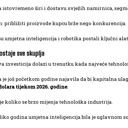
istovremeno širi i dostavu svježih namirnica, segmen
san: približiti proizvode kupcu brže nego konkurencija.
u umjetna inteligencija i robotika postali ključni alati
ostaje sve skuplja
investicija dolazi u trenutku kada najveće tehnološ
je još početkom godine najavila da bi kapitalna ulag
dolara tijekom 2026. godine
.
e koliko se brzo mijenja tehnološka industrija.
liko godina umjetna inteligencija bila je uglavnom s