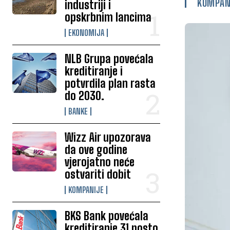
KOMPAN
industriji i
opskrbnim lancima
EKONOMIJA
NLB Grupa povećala
kreditiranje i
potvrdila plan rasta
do 2030.
BANKE
Wizz Air upozorava
da ove godine
vjerojatno neće
ostvariti dobit
KOMPANIJE
BKS Bank povećala
kreditiranje 31 posto