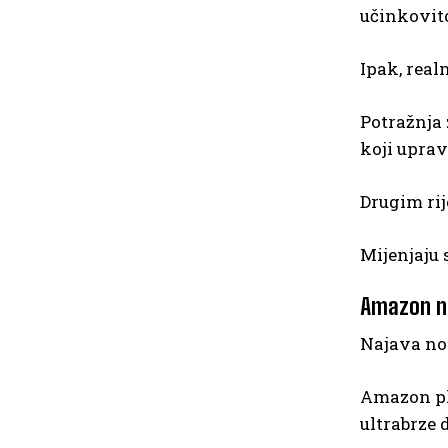
učinkovito
Ipak, realn
Potražnja 
koji uprav
Drugim rij
Mijenjaju 
Amazon ne
Najava nov
Amazon pla
ultrabrze