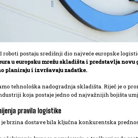
roboti postaju središnji dio najveće europske logis
eura u
europsku mrežu skladišta i predstavlja novu 
o planiraju i izvršavaju zadatke.
amo tehnološka nadogradnja skladišta. Riječ je o promj
 industriji koja postaje jedno od najvažnijih bojišta um
jenja pravila logistike
je brzina dostave bila ključna konkurentska predn