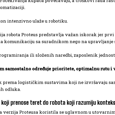
 očekivanja kupaca povećavaju, a troškovi rada rastu
tomatizaciji.
on intenzivno ulaže u robotiku.
ja robota Proteus predstavlja važan iskorak jer prvi
na komunikaciju sa suradnikom nego na upravljanje 
ogramiranja ili složenih naredbi, zaposlenik jednos
m samostalno određuje prioritete, optimalnu rutu i 
k prema logističkim sustavima koji ne izvršavaju s
ih odluka.
 koji prenose teret do robota koji razumiju kontek
 verzija Proteusa koristila se uglavnom u utovarnim 