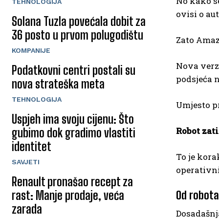
No kako se
TEHNOLOGIJA
ovisi o au
Solana Tuzla povećala dobit za
36 posto u prvom polugodištu
Zato Amaz
KOMPANIJE
Nova verzi
Podatkovni centri postali su
podsjeća 
nova strateška meta
TEHNOLOGIJA
Umjesto pr
Uspjeh ima svoju cijenu: Što
Robot zati
gubimo dok gradimo vlastiti
identitet
To je kora
SAVJETI
operativn
Renault pronašao recept za
rast: Manje prodaje, veća
Od robota
zarada
Dosadašnja