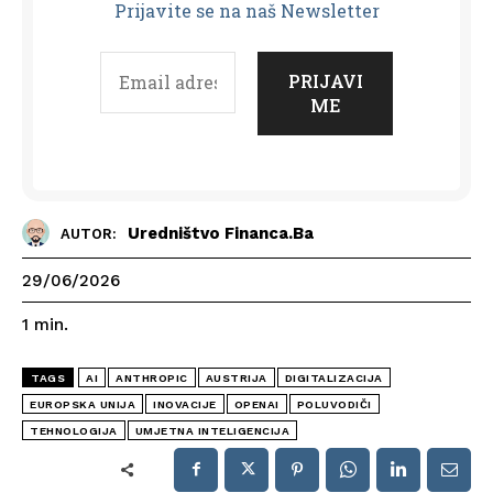
Prijavit
e se na naš Newsletter
Uredništvo Financa.ba
AUTOR:
29/06/2026
1
min.
TAGS
AI
ANTHROPIC
AUSTRIJA
DIGITALIZACIJA
EUROPSKA UNIJA
INOVACIJE
OPENAI
POLUVODIČI
TEHNOLOGIJA
UMJETNA INTELIGENCIJA