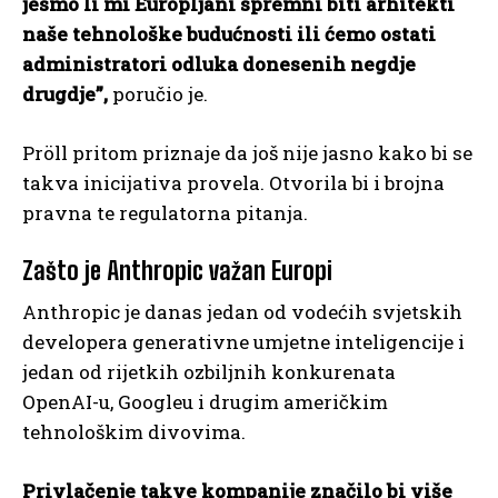
jesmo li mi Europljani spremni biti arhitekti
naše tehnološke budućnosti ili ćemo ostati
administratori odluka donesenih negdje
drugdje”,
poručio je.
Pröll pritom priznaje da još nije jasno kako bi se
takva inicijativa provela. Otvorila bi i brojna
pravna te regulatorna pitanja.
Zašto je Anthropic važan Europi
Anthropic je danas jedan od vodećih svjetskih
developera generativne umjetne inteligencije i
jedan od rijetkih ozbiljnih konkurenata
OpenAI-u, Googleu i drugim američkim
tehnološkim divovima.
Privlačenje takve kompanije značilo bi više