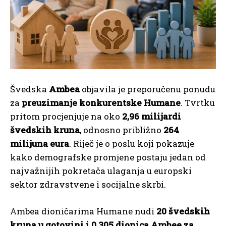
Švedska
Ambea
objavila je preporučenu ponudu
za
preuzimanje konkurentske Humane
. Tvrtku
pritom procjenjuje na oko
2,96 milijardi
švedskih kruna
, odnosno približno
264
milijuna eura
. Riječ je o poslu koji pokazuje
kako demografske promjene postaju jedan od
najvažnijih pokretača ulaganja u europski
sektor zdravstvene i socijalne skrbi.
Ambea dioničarima Humane nudi
20 švedskih
kruna u gotovini i 0,305 dionica Ambee za