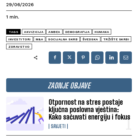
29/06/2026
1
min.
TAGS
AKVIZICIJA
AMBEA
DEMOGRAFIJA
HUMANA
INVESTITORI
M&A
SOCIJALNA SKRB
ŠVEDSKA
TRŽIŠTE SKRBI
ZDRAVSTVO
ZADNJE OBJAVE
Otpornost na stres postaje
ključna poslovna vještina:
Kako sačuvati energiju i fokus
SAVJETI