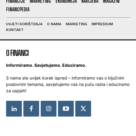
FINANCIJE
MARKETING
EKONOMIJA
KARIJERA
MAGAZIN
FINANCPEDIA
UVJETI KORIŠTENJA
O NAMA
MARKETING
IMPRESSUM
KONTAKT
O FINANCI
Informiramo. Savjetujemo. Educiramo.
S nama ste uvijek korak ispred – informiramo vas o ključnim
poslovnim temama, savjetujemo vas na putu rasta i educiramo
za uspjeh!