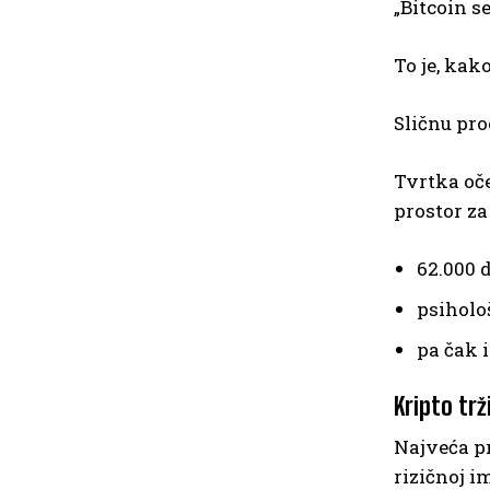
„Bitcoin s
To je, kak
Sličnu pro
Tvrtka oče
prostor za
62.000 
psiholo
pa čak i
Kripto trži
Najveća pr
rizičnoj i