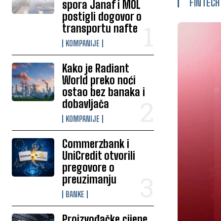
FINTECH
spora Janaf i MOL
postigli dogovor o
transportu nafte
KOMPANIJE
Kako je Radiant
World preko noći
ostao bez banaka i
dobavljača
KOMPANIJE
Commerzbank i
UniCredit otvorili
pregovore o
preuzimanju
BANKE
Proizvođačke cijene