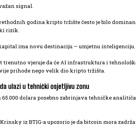
 važan signal.
ethodnih godina kripto tržište često je bilo dominant
ki rizik.
kapital ima novu destinaciju — umjetnu inteligenciju.
t trenutno vjeruje da će AI infrastruktura i tehnološ
vije prihode nego velik dio kripto tržišta.
da ulazi u tehnički osjetljivu zonu
65.000 dolara posebno zabrinjava tehničke analitičar
rinsky iz BTIG-a upozorio je da bitcoin mora zadržati