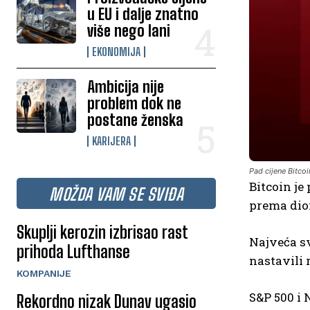
u EU i dalje znatno
više nego lani
EKONOMIJA
Ambicija nije
problem dok ne
postane ženska
KARIJERA
Pad cijene Bitcoi
Bitcoin je
MOŽDA VAM SE SVIĐA
prema dio
Skuplji kerozin izbrisao rast
Najveća sv
prihoda Lufthanse
nastavili 
KOMPANIJE
S&P 500 i 
Rekordno nizak Dunav ugasio