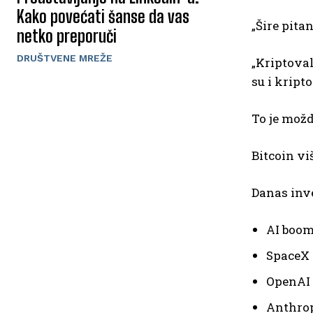
Kako povećati šanse da vas
„Šire pitan
netko preporuči
DRUŠTVENE MREŽE
„Kriptoval
su i kript
To je možd
Bitcoin vi
Danas inve
AI boo
SpaceX 
OpenAI
Anthro