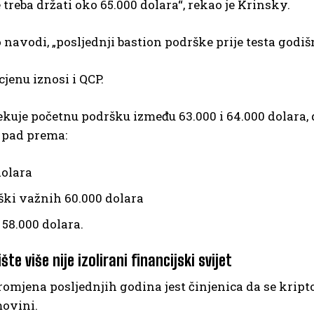
e treba držati oko 65.000 dolara“, rekao je Krinsky.
o navodi, „posljednji bastion podrške prije testa god
cjenu iznosi i QCP.
kuje početnu podršku između 63.000 i 64.000 dolara, 
 pad prema:
dolara
ški važnih 60.000 dolara
 58.000 dolara.
šte više nije izolirani financijski svijet
omjena posljednjih godina jest činjenica da se kript
movini.