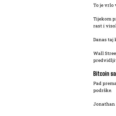
To je vrlo
Tijekom pr
rast i viso
Danas taj 
Wall Stree
predvidlji
Bitcoin sa
Pad prema 
podrške.
Jonathan K