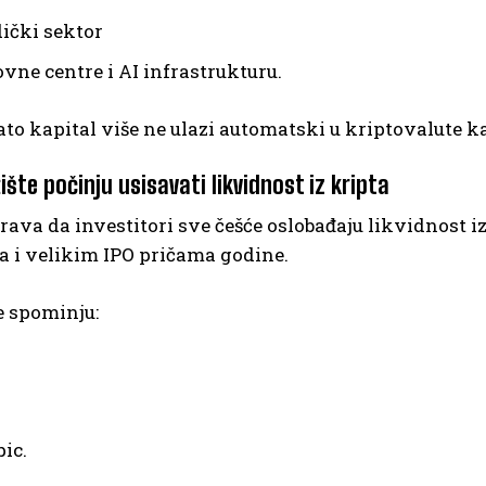
ički sektor
vne centre i AI infrastrukturu.
ato kapital više ne ulazi automatski u kriptovalute k
ržište počinju usisavati likvidnost iz kripta
ava da investitori sve češće oslobađaju likvidnost i
a i velikim IPO pričama godine.
e spominju:
ic.