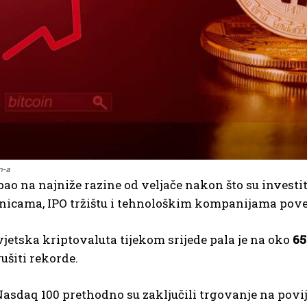
n-a
 pao na najniže razine od veljače nakon što su investi
nicama, IPO tržištu i tehnološkim kompanijama pov
jetska kriptovaluta tijekom srijede pala je na oko
65
rušiti rekorde.
Nasdaq 100 prethodno su zaključili trgovanje na pov