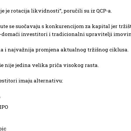
je je rotacija likvidnosti“, poručili su iz QCP-a.
ute se suočavaju s konkurencijom za kapital jer tržiš
o-domaći investitori i tradicionalni upravitelji imov
a i najvažnija promjena aktualnog tržišnog ciklusa.
še nije jedina velika priča visokog rasta.
stitori imaju alternativu:
m
IPO
pic