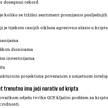
er dosegnuo rekord.
e koliko se tržišni sentiment promijenio posljednjih
ji je tijekom ranijih ciklusa agresivno ulazio u kripto
panijama
oškim dionicama
im investicijama
štu
rukturnim projektima povezanim s umjetnom intelig
t trenutno ima jači narativ od kripta
vačkom odjelu tvrtke QCP, ključni problem za kripto 
ikvidnosti.