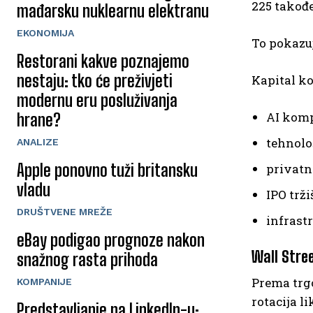
225 takođ
mađarsku nuklearnu elektranu
EKONOMIJA
To pokazuj
Restorani kakve poznajemo
nestaju: tko će preživjeti
Kapital ko
modernu eru posluživanja
AI kom
hrane?
tehnol
ANALIZE
Apple ponovno tuži britansku
privatn
vladu
IPO trži
DRUŠTVENE MREŽE
infrast
eBay podigao prognoze nakon
Wall Stree
snažnog rasta prihoda
Prema trgo
KOMPANIJE
rotacija l
Predstavljanje na LinkedIn-u: