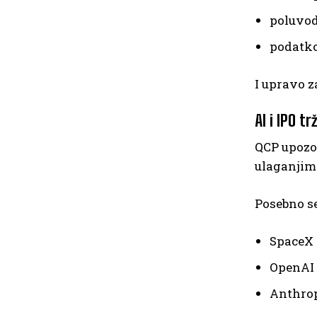
poluvod
podatko
I upravo z
AI i IPO t
QCP upozor
ulaganjim
Posebno s
SpaceX
OpenAI
Anthrop