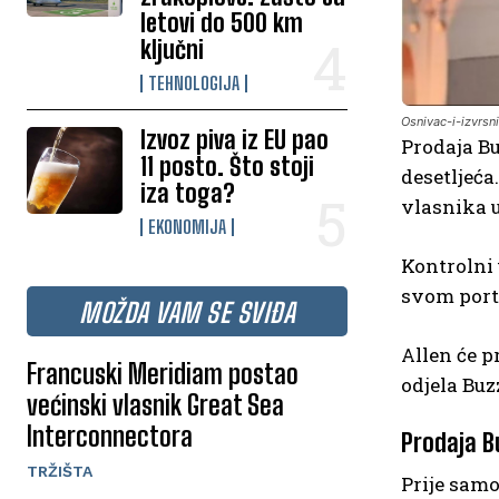
letovi do 500 km
ključni
TEHNOLOGIJA
Osnivac-i-izvrs
Izvoz piva iz EU pao
Prodaja B
11 posto. Što stoji
desetljeća
iza toga?
vlasnika u
EKONOMIJA
Kontrolni
svom port
MOŽDA VAM SE SVIĐA
Allen će p
Francuski Meridiam postao
odjela Buz
većinski vlasnik Great Sea
Interconnectora
Prodaja B
TRŽIŠTA
Prije samo