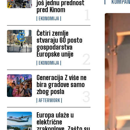
KOMPAN
još jednu prednost
pred Kinom
EKONOMIJA
Četiri zemlje
stvaraju 60 posto
gospodarstva
Europske unije
EKONOMIJA
Generacija Z više ne
bira gradove samo
zbog posla
AFTERWORK
Europa ulaže u
električne
zrakoplove. Zašto su