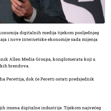
konomija digitalnih medija tijekom posljednjeg
žaja i nove internetske ekonomije sada mijenja
snik Allen Media Groupa, konglomerata koji u
skih brendova.
a Perettija, dok će Peretti ostati predsjednik
jih imena digitalne industrije. Tijekom najvećeg