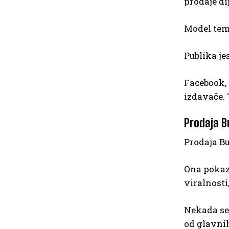
prodaje di
Model tem
Publika je
Facebook, 
izdavače. 
Prodaja Bu
Prodaja B
Ona pokazu
viralnosti
Nekada se 
od glavnih