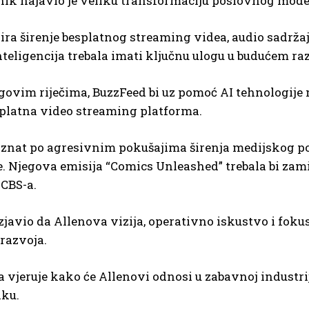
nik najavio je veliku transformaciju poslovnog mode
ira širenje besplatnog streaming videa, audio sadržaj
teligencija trebala imati ključnu ulogu u budućem ra
ovim riječima, BuzzFeed bi uz pomoć AI tehnologije 
splatna video streaming platforma.
poznat po agresivnim pokušajima širenja medijskog 
 Njegova emisija “Comics Unleashed” trebala bi zami
CBS-a.
 izjavio da Allenova vizija, operativno iskustvo i fo
razvoja.
a vjeruje kako će Allenovi odnosi u zabavnoj industr
iku.