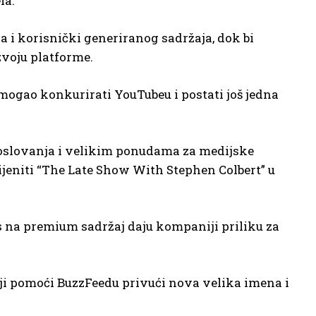
la.
a i korisnički generiranog sadržaja, dok bi
zvoju platforme.
mogao konkurirati YouTubeu i postati još jedna
poslovanja i velikim ponudama za medijske
jeniti “The Late Show With Stephen Colbert” u
kus na premium sadržaj daju kompaniji priliku za
iji pomoći BuzzFeedu privući nova velika imena i