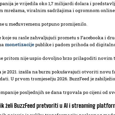
anija je vrijedila oko 1,7 milijardi dolara i predsta
m mrežama, viralnim sadržajima i ogromnom online
e se u međuvremenu potpuno promijenilo.
koje su rasle zahvaljujući prometu s Facebooka i dru
ma
monetizacije
publike i padom prihoda od digitaln
e pritom nije uspio dovoljno brzo prilagoditi novim 
je 2021. izašla na burzu pokušavajući otvoriti novu fa
ati. U prvom tromjesečju 2026. BuzzFeed je zabilježio
mpanije posljednjih se dana trgovala po cijeni od sve
ik želi BuzzFeed pretvoriti u AI i streaming platfo