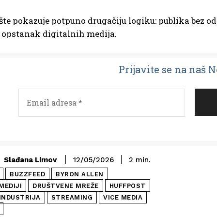
šte pokazuje potpuno drugačiju logiku: publika bez od
 opstanak digitalnih medija.
Prijavit
e se na naš 
Slađana Limov
12/05/2026
2
min.
BUZZFEED
BYRON ALLEN
MEDIJI
DRUŠTVENE MREŽE
HUFFPOST
INDUSTRIJA
STREAMING
VICE MEDIA