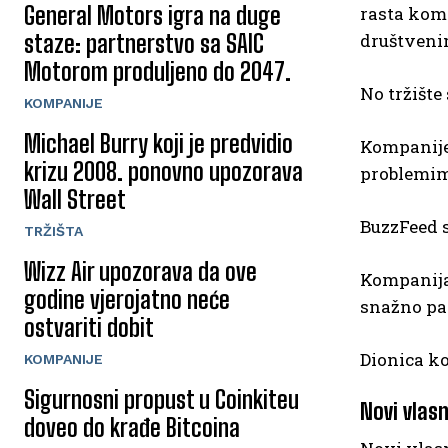
General Motors igra na duge
rasta komp
staze: partnerstvo sa SAIC
društveni
Motorom produljeno do 2047.
No tržišt
KOMPANIJE
Michael Burry koji je predvidio
Kompanije 
krizu 2008. ponovno upozorava
problemi
Wall Street
BuzzFeed s
TRŽIŠTA
Wizz Air upozorava da ove
Kompanija 
godine vjerojatno neće
snažno pad
ostvariti dobit
Dionica ko
KOMPANIJE
Sigurnosni propust u Coinkiteu
Novi vlasn
doveo do krađe Bitcoina