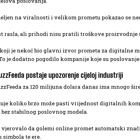
jelova poslovanja.
eljen na viralnosti i velikom prometu pokazao se ne
st rasla, ali prihodi nisu pratili troškove proizvodnje 
koji je nekoć bio glavni izvor prometa za digitalne me
To je dodatno pogodilo kompanije koje su poslovanje
zzFeeda postaje upozorenje cijeloj industriji
uzzFeeda za 120 milijuna dolara danas ima mnogo šir
je koliko brzo može pasti vrijednost digitalnih kompa
, bez stabilnog poslovnog modela.
vjerovalo da golemi online promet automatski znači i
 simbola te ere.