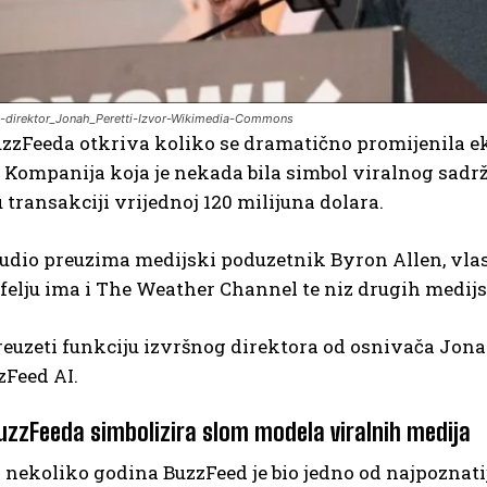
ni-direktor_Jonah_Peretti-Izvor-Wikimedia-Commons
uzzFeeda otkriva koliko se dramatično promijenila e
. Kompanija koja je nekada bila simbol viralnog sadr
 transakciji vrijednoj 120 milijuna dolara.
 udio preuzima medijski poduzetnik Byron Allen, vla
felju ima i The Weather Channel te niz drugih medij
reuzeti funkciju izvršnog direktora od osnivača Jonah
zFeed AI.
uzzFeeda simbolizira slom modela viralnih medija
 nekoliko godina BuzzFeed je bio jedno od najpoznati