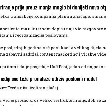
riranje prije preuzimanja moglo bi donijeti nova o
šetka transakcije kompanija planira značajno smanj
 zaposlenicima u internom dopisu najavio razgovore o 
tanja i reorganizaciju poslovanja.
e posljednjih godina već povukao iz velikog dijela 
na zabavni sadržaj, content marketing i viralne vide
pritom i dalje posjeduje HuffPost, jedan od najpozna
mediji sve teže pronalaze održiv poslovni model
uzzFeeda nisu izoliran slučaj.
 već je prošao kroz veliko restrukturiranje, dok se