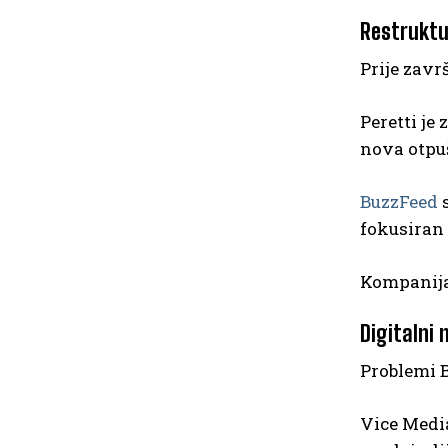
Restruktu
Prije zavr
Peretti je
nova otpuš
BuzzFeed
s
fokusiran 
Kompanija 
Digitalni 
Problemi B
Vice Media