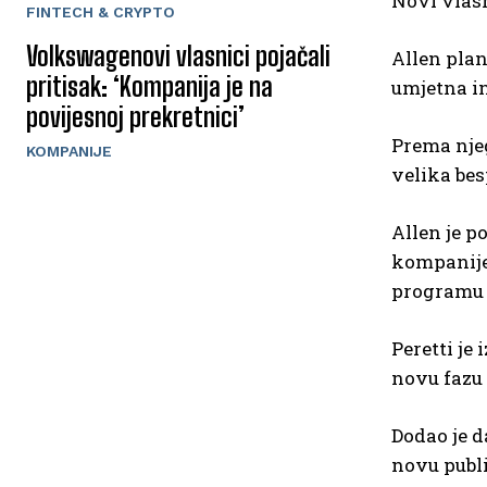
Novi vlas
FINTECH & CRYPTO
Volkswagenovi vlasnici pojačali
Allen plan
pritisak: ‘Kompanija je na
umjetna in
povijesnoj prekretnici’
Prema njeg
KOMPANIJE
velika be
Allen je 
kompanije.
programu 
Peretti je
novu fazu 
Dodao je d
novu publ