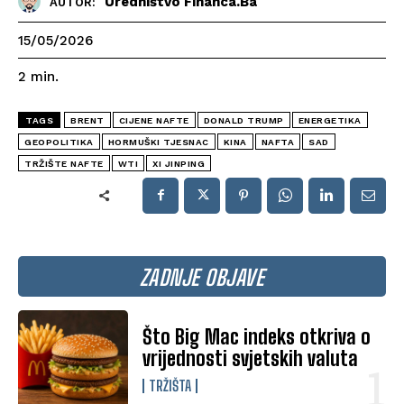
Uredništvo Financa.ba
AUTOR:
15/05/2026
2
min.
TAGS
BRENT
CIJENE NAFTE
DONALD TRUMP
ENERGETIKA
GEOPOLITIKA
HORMUŠKI TJESNAC
KINA
NAFTA
SAD
TRŽIŠTE NAFTE
WTI
XI JINPING
ZADNJE OBJAVE
Što Big Mac indeks otkriva o
vrijednosti svjetskih valuta
TRŽIŠTA