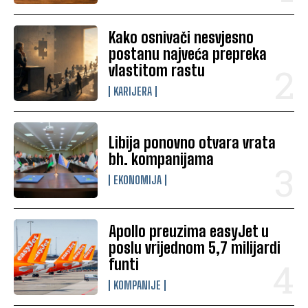
Kako osnivači nesvjesno
postanu najveća prepreka
vlastitom rastu
KARIJERA
Libija ponovno otvara vrata
bh. kompanijama
EKONOMIJA
Apollo preuzima easyJet u
poslu vrijednom 5,7 milijardi
funti
KOMPANIJE