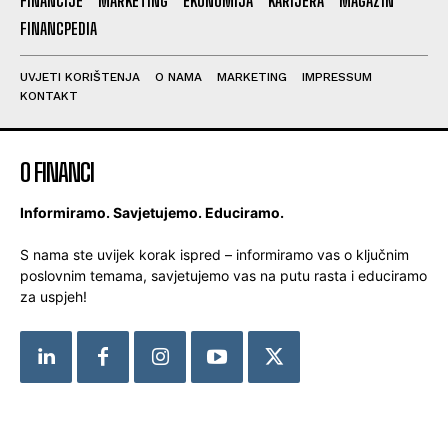
FINANCIJE
MARKETING
EKONOMIJA
KARIJERA
MAGAZIN
FINANCPEDIA
UVJETI KORIŠTENJA
O NAMA
MARKETING
IMPRESSUM
KONTAKT
O FINANCI
Informiramo. Savjetujemo. Educiramo.
S nama ste uvijek korak ispred – informiramo vas o ključnim
poslovnim temama, savjetujemo vas na putu rasta i educiramo
za uspjeh!