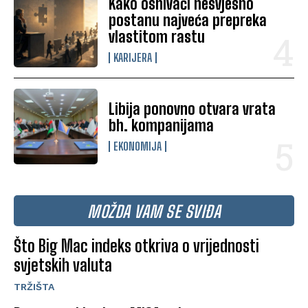
Kako osnivači nesvjesno
postanu najveća prepreka
vlastitom rastu
KARIJERA
Libija ponovno otvara vrata
bh. kompanijama
EKONOMIJA
MOŽDA VAM SE SVIĐA
Što Big Mac indeks otkriva o vrijednosti
svjetskih valuta
TRŽIŠTA