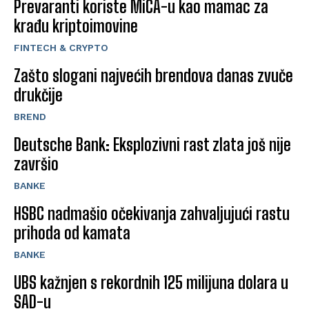
Prevaranti koriste MiCA-u kao mamac za
krađu kriptoimovine
FINTECH & CRYPTO
Zašto slogani najvećih brendova danas zvuče
drukčije
BREND
Deutsche Bank: Eksplozivni rast zlata još nije
završio
BANKE
HSBC nadmašio očekivanja zahvaljujući rastu
prihoda od kamata
BANKE
UBS kažnjen s rekordnih 125 milijuna dolara u
SAD-u