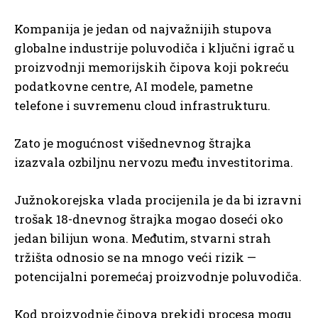
Kompanija je jedan od najvažnijih stupova
globalne industrije poluvodiča i ključni igrač u
proizvodnji memorijskih čipova koji pokreću
podatkovne centre, AI modele, pametne
telefone i suvremenu cloud infrastrukturu.
Zato je mogućnost višednevnog štrajka
izazvala ozbiljnu nervozu među investitorima.
Južnokorejska vlada procijenila je da bi izravni
trošak 18-dnevnog štrajka mogao doseći oko
jedan bilijun wona. Međutim, stvarni strah
tržišta odnosio se na mnogo veći rizik —
potencijalni poremećaj proizvodnje poluvodiča.
Kod proizvodnje čipova prekidi procesa mogu