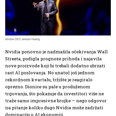
Nvidia CEO Jensen Huang
Nvidia ponovno je nadmašila očekivanja Wall
Streeta, podigla prognoze prihoda i najavila
nove proizvode koji bi trebali dodatno ubrzati
rast AI poslovanja. No unatoč još jednom
rekordnom kvartalu, tržište je reagiralo
oprezno. Dionice su pale u produženom
trgovanju, što pokazuje da investitori više ne
traže samo impresivne brojke — nego odgovor
na pitanje koliko dugo Nvidia može zadržati
dominaciju u AI ekonomiji.