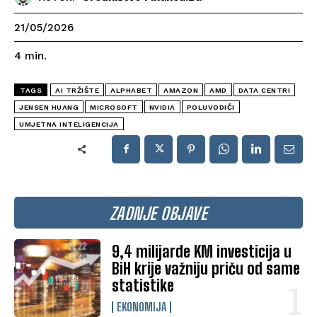
21/05/2026
4
min.
TAGS
AI TRŽIŠTE
ALPHABET
AMAZON
AMD
DATA CENTRI
JENSEN HUANG
MICROSOFT
NVIDIA
POLUVODIČI
UMJETNA INTELIGENCIJA
ZADNJE OBJAVE
9,4 milijarde KM investicija u
BiH krije važniju priču od same
statistike
EKONOMIJA