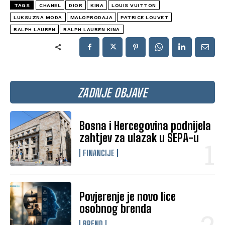
TAGS
CHANEL
DIOR
KINA
LOUIS VUITTON
LUKSUZNA MODA
MALOPRODAJA
PATRICE LOUVET
RALPH LAUREN
RALPH LAUREN KINA
ZADNJE OBJAVE
Bosna i Hercegovina podnijela
zahtjev za ulazak u SEPA-u
FINANCIJE
Povjerenje je novo lice
osobnog brenda
BREND