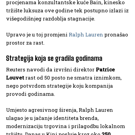
procjenama konzultantske kuće Bain, kinesko
tržište luksuza ove godine tek postupno izlazi iz
višegodišnjeg razdoblja stagnacije.
Upravo je u toj promjeni
Ralph Lauren
pronašao
prostor za rast.
Strategija koja se gradila godinama
Reuters navodi da izvršni direktor
Patrice
Louvet
rast od 50 posto ne smatra iznimkom,
nego potvrdom strategije koju kompanija
provodi godinama.
Umjesto agresivnog širenja, Ralph Lauren
ulagao je u jačanje identiteta brenda,
modernizaciju trgovina i prilagodbu lokalnom
tržištu. Danas u Kini posluje kroz oko
250