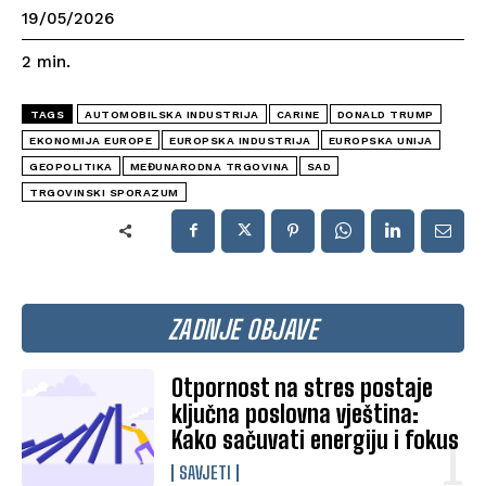
19/05/2026
2
min.
TAGS
AUTOMOBILSKA INDUSTRIJA
CARINE
DONALD TRUMP
EKONOMIJA EUROPE
EUROPSKA INDUSTRIJA
EUROPSKA UNIJA
GEOPOLITIKA
MEĐUNARODNA TRGOVINA
SAD
TRGOVINSKI SPORAZUM
ZADNJE OBJAVE
Otpornost na stres postaje
ključna poslovna vještina:
Kako sačuvati energiju i fokus
SAVJETI