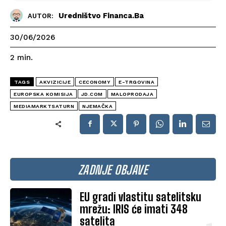
Uredništvo Financa.ba
AUTOR:
30/06/2026
2
min.
TAGS
AKVIZICIJE
CECONOMY
E-TRGOVINA
EUROPSKA KOMISIJA
JD.COM
MALOPRODAJA
MEDIAMARKTSATURN
NJEMAČKA
ZADNJE OBJAVE
EU gradi vlastitu satelitsku
mrežu: IRIS će imati 348
satelita