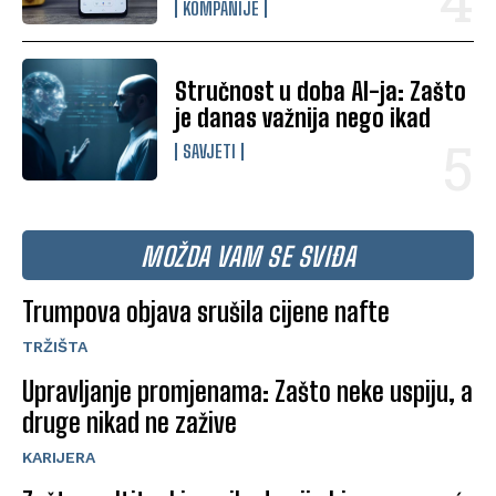
KOMPANIJE
Stručnost u doba AI-ja: Zašto
je danas važnija nego ikad
SAVJETI
MOŽDA VAM SE SVIĐA
Trumpova objava srušila cijene nafte
TRŽIŠTA
Upravljanje promjenama: Zašto neke uspiju, a
druge nikad ne zažive
KARIJERA