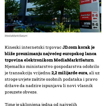
MediaMarktSaturn
Kineski internetski trgovac
JD.com korak je
bliže preuzimanju najvećeg europskog lanca
trgovina elektronikom MediaMarktSaturn
.
Njemačko ministarstvo gospodarstva odobrilo
je transakciju vrijednu
2,2 milijarde eura
, ali uz
stroge uvjete zaštite osobnih podataka i pravo
države da nadzire ispunjava li novi vlasnik
preuzete obveze.
Time je uklonjena jedna od najvećih