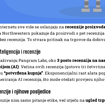
nternetu sve više se oslanjaju na
recenzije proizvod
a Northwestern pokazuje da proizvodi s pet recenzij
bez recenzija. To stvara pritisak na trgovce da dobiv
eligencija i recenzije
raživanju Pangram Labs, oko
3 posto recenzija na n
cijom (AI)
. Većina ovih recenzija (gotovo tri četvrtin
ku
“potvrđena kupnja”
. Eksponencijalni rast alata po
eriranja AI recenzija, što može otežati provjeru njiho
nzije i njihove posljedice
nzije nisu samo pitanje etike, već utječu na
ugled trg