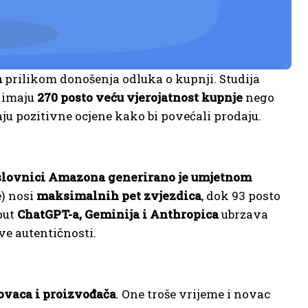
a
prilikom donošenja odluka o kupnji. Studija
a imaju
270 posto veću vjerojatnost kupnje
nego
aju pozitivne ocjene kako bi povećali prodaju.
aslovnici Amazona generirano je umjetnom
e) nosi
maksimalnih pet zvjezdica
, dok 93 posto
put
ChatGPT-a, Geminija i Anthropica
ubrzava
ve autentičnosti.
ovaca i proizvođača
. One troše vrijeme i novac