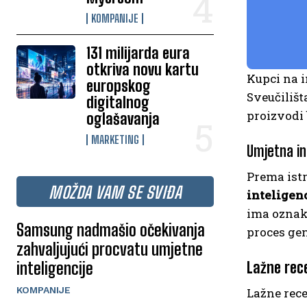
KOMPANIJE
131 milijarda eura
otkriva novu kartu
Kupci na i
europskog
Sveučilišt
digitalnog
proizvodi 
oglašavanja
MARKETING
Umjetna int
Prema ist
MOŽDA VAM SE SVIĐA
inteligen
ima ozna
Samsung nadmašio očekivanja
proces gen
zahvaljujući procvatu umjetne
inteligencije
Lažne rece
KOMPANIJE
Lažne rece