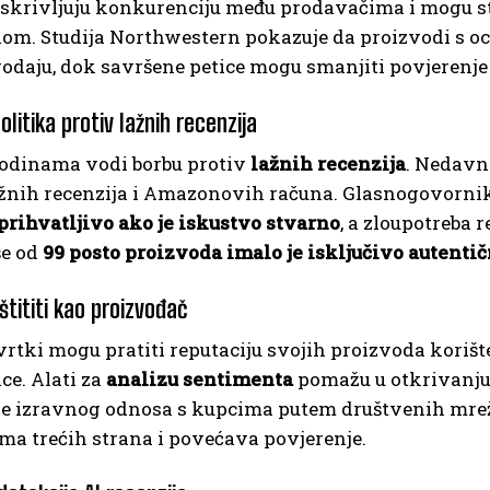
iskrivljuju konkurenciju među prodavačima i mogu st
dom. Studija Northwestern pokazuje da proizvodi s 
rodaju, dok savršene petice mogu smanjiti povjerenje
litika protiv lažnih recenzija
dinama vodi borbu protiv
lažnih recenzija
. Nedavno
ažnih recenzija i Amazonovih računa. Glasnogovorn
prihvatljivo ako je iskustvo stvarno
, a zloupotreba 
še od
99 posto proizvoda imalo je isključivo autentič
štititi kao proizvođač
vrtki mogu pratiti reputaciju svojih proizvoda kori
ce. Alati za
analizu sentimenta
pomažu u otkrivanju
e izravnog odnosa s kupcima putem društvenih mreža,
ma trećih strana i povećava povjerenje.