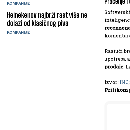
Praćenje i 
KOMPANIJE
Softverski
Heinekenov najbrži rast više ne
inteligenc
dolazi od klasičnog piva
recenzena
KOMPANIJE
komentara 
Rastući br
upotreba a
prodaje
. 
Izvor:
INC
Prilikom 