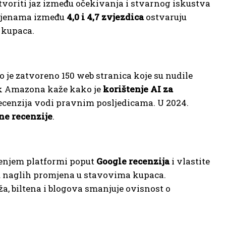
voriti jaz između očekivanja i stvarnog iskustva
ocjenama između
4,0 i 4,7 zvjezdica
ostvaruju
 kupaca.
 je zatvoreno 150 web stranica koje su nudile
ik Amazona kaže kako je
korištenje AI za
recenzija vodi pravnim posljedicama. U 2024.
ne recenzije
.
štenjem platformi poput
Google recenzija
i vlastite
 naglih promjena u stavovima kupaca.
 biltena i blogova smanjuje ovisnost o