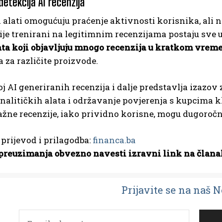
detekcija AI recenzija
 alati omogućuju praćenje aktivnosti korisnika, ali n
ije trenirani na legitimnim recenzijama postaju sve uv
ta koji objavljuju mnogo recenzija u kratkom vrem
za različite proizvode.
oj AI generiranih recenzija i dalje predstavlja izazo
nalitičkih alata i održavanje povjerenja s kupcima k
Lažne recenzije, iako prividno korisne, mogu dugoročn
; prijevod i prilagodba:
financa.ba
preuzimanja obvezno navesti izravni link na člana
Prijavit
e se na naš 