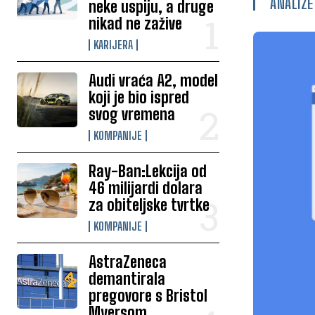
ANALIZE
neke uspiju, a druge
nikad ne zažive
KARIJERA
Audi vraća A2, model
koji je bio ispred
svog vremena
KOMPANIJE
Ray-Ban:Lekcija od
46 milijardi dolara
za obiteljske tvrtke
KOMPANIJE
AstraZeneca
demantirala
pregovore s Bristol
Myersom