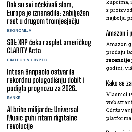
kupcima, 
Dok su svi očekivali slom,
s proizvo
Europa je iznenadila: zabilježen
najbolju p
rast u drugom tromjesječju
EKONOMIJA
Amazon i po
SBI: XRP čeka rasplet američkog
Amazon go
CLARITY Acta
prodaju l
recenzije 
FINTECH & CRYPTO
godini, vi
Intesa Sanpaolo ostvarila
rekordnu polugodišnju dobit i
Kako se za
podigla prognozu za 2026.
Vlasnici t
BANKE
web strani
AI briše milijarde: Universal
Održavanj
Music gubi ritam digitalne
platforma
revolucije