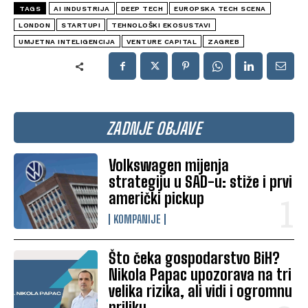
TAGS
AI INDUSTRIJA
DEEP TECH
EUROPSKA TECH SCENA
LONDON
STARTUPI
TEHNOLOŠKI EKOSUSTAVI
UMJETNA INTELIGENCIJA
VENTURE CAPITAL
ZAGREB
ZADNJE OBJAVE
Volkswagen mijenja
strategiju u SAD-u: stiže i prvi
američki pickup
KOMPANIJE
Što čeka gospodarstvo BiH?
Nikola Papac upozorava na tri
velika rizika, ali vidi i ogromnu
priliku