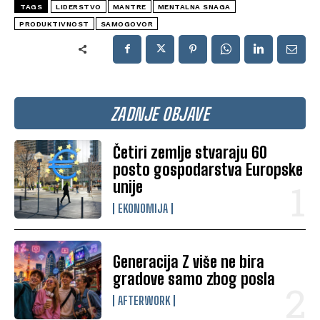
TAGS
LIDERSTVO
MANTRE
MENTALNA SNAGA
PRODUKTIVNOST
SAMOGOVOR
ZADNJE OBJAVE
Četiri zemlje stvaraju 60
posto gospodarstva Europske
unije
EKONOMIJA
Generacija Z više ne bira
gradove samo zbog posla
AFTERWORK