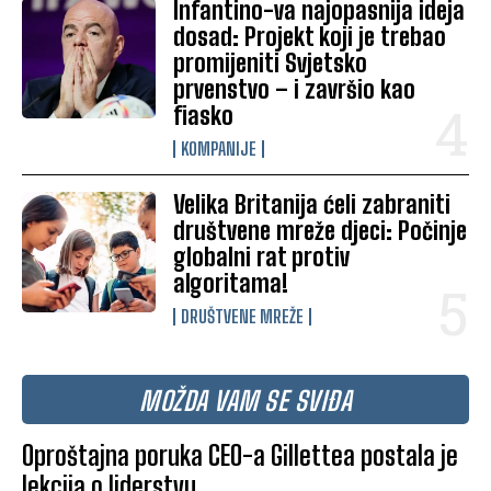
Infantino-va najopasnija ideja
dosad: Projekt koji je trebao
promijeniti Svjetsko
prvenstvo – i završio kao
fiasko
KOMPANIJE
Velika Britanija ćeli zabraniti
društvene mreže djeci: Počinje
globalni rat protiv
algoritama!
DRUŠTVENE MREŽE
MOŽDA VAM SE SVIĐA
Oproštajna poruka CEO-a Gillettea postala je
lekcija o liderstvu