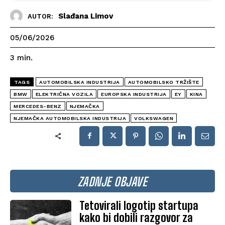
Slađana Limov
AUTOR:
05/06/2026
3
min.
TAGS
AUTOMOBILSKA INDUSTRIJA
AUTOMOBILSKO TRŽIŠTE
BMW
ELEKTRIČNA VOZILA
EUROPSKA INDUSTRIJA
EY
KINA
MERCEDES-BENZ
NJEMAČKA
NJEMAČKA AUTOMOBILSKA INDUSTRIJA
VOLKSWAGEN
ZADNJE OBJAVE
Tetovirali logotip startupa
kako bi dobili razgovor za