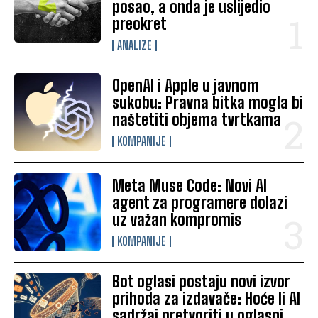
posao, a onda je uslijedio
preokret
ANALIZE
OpenAI i Apple u javnom
sukobu: Pravna bitka mogla bi
naštetiti objema tvrtkama
KOMPANIJE
Meta Muse Code: Novi AI
agent za programere dolazi
uz važan kompromis
KOMPANIJE
Bot oglasi postaju novi izvor
prihoda za izdavače: Hoće li AI
sadržaj pretvoriti u oglasni