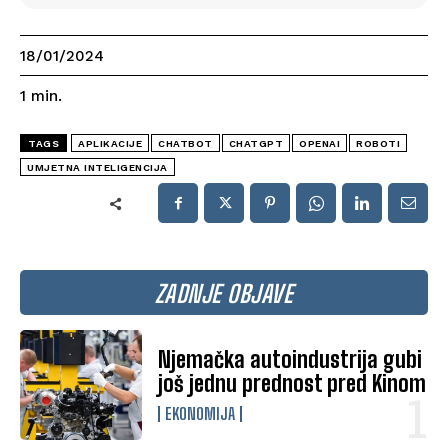
18/01/2024
1
min.
TAGS
APLIKACIJE
CHATBOT
CHATGPT
OPENAI
ROBOTI
UMJETNA INTELIGENCIJA
ZADNJE OBJAVE
Njemačka autoindustrija gubi
još jednu prednost pred Kinom
EKONOMIJA