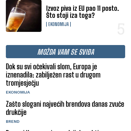
Izvoz piva iz EU pao 11 posto.
Što stoji iza toga?
EKONOMIJA
MOŽDA VAM SE SVIĐA
Dok su svi očekivali slom, Europa je
iznenadila: zabilježen rast u drugom
tromjesječju
EKONOMIJA
Zašto slogani najvećih brendova danas zvuče
drukčije
BREND