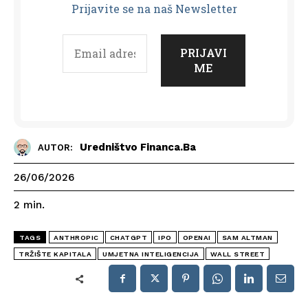
Prijavit
e se na naš Newsletter
Uredništvo Financa.ba
AUTOR:
26/06/2026
2
min.
TAGS
ANTHROPIC
CHATGPT
IPO
OPENAI
SAM ALTMAN
TRŽIŠTE KAPITALA
UMJETNA INTELIGENCIJA
WALL STREET