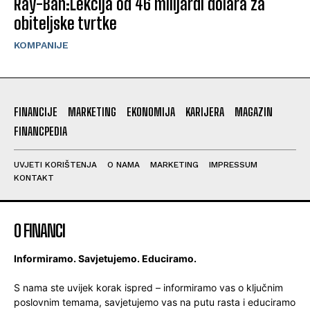
Ray-Ban:Lekcija od 46 milijardi dolara za
obiteljske tvrtke
KOMPANIJE
FINANCIJE
MARKETING
EKONOMIJA
KARIJERA
MAGAZIN
FINANCPEDIA
UVJETI KORIŠTENJA
O NAMA
MARKETING
IMPRESSUM
KONTAKT
O FINANCI
Informiramo. Savjetujemo. Educiramo.
S nama ste uvijek korak ispred – informiramo vas o ključnim
poslovnim temama, savjetujemo vas na putu rasta i educiramo