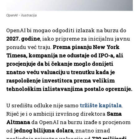
OpenAI - ilustracija
OpenAI bi mogao odgoditi izlazak na burzu do
2027. godine
, iako pripreme za inicijalnu javnu
ponudu već traju.
Prema pisanju New York
Timesa, kompanija ne odustaje od IPO-a, ali
procjenjuje da bi čekanje moglo donijeti
znatno veću valuaciju u trenutku kada je
raspoloženje investitora prema velikim
tehnološkim izlistavanjima postalo opreznije.
U središtu odluke nije samo
tržište kapitala
.
Riječ je i o ambiciji izvršnog direktora
Sama
Altmana
da OpenAI na burzu izađe s procjenom
od
jednog bilijuna dolara
, znatno iznad
posljednje privatne valuacije od
730 milijardi