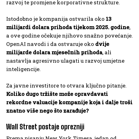
razvoj te promjene korporativne strukture.
Istodobno je kompanija ostvarila oko
13
milijardi dolara prihoda tijekom 2025. godine
,
a ove godine očekuje njihovo snažno povećanje.
OpenAI navodi i da ostvaruje oko
dvije
milijarde dolara mjesečnih prihoda
, ali
nastavlja agresivno ulagati u razvoj umjetne
inteligencije.
Za javne investitore to otvara ključno pitanje.
Koliko dugo tržište može opravdavati
rekordne valuacije kompanije koja i dalje troši
znatno više nego što zarađuje?
Wall Street postaje oprezniji
Prema pisanju New York Timesa, jedan od