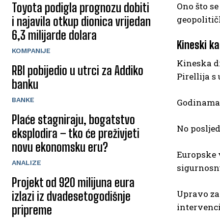
Toyota podigla prognozu dobiti
Ono što se
geopolitič
i najavila otkup dionica vrijedan
6,3 milijarde dolara
Kineski k
KOMPANIJE
Kineska d
RBI pobijedio u utrci za Addiko
Pirellija s
banku
BANKE
Godinama 
Plaće stagniraju, bogatstvo
No posljed
eksplodira – tko će preživjeti
novu ekonomsku eru?
Europske v
ANALIZE
sigurnosn
Projekt od 920 milijuna eura
Upravo za
izlazi iz dvadesetogodišnje
intervenci
pripreme