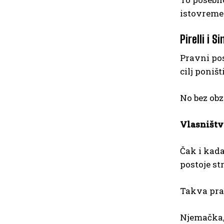
istovreme
Pirelli i
Pravni pos
cilj poništ
No bez obz
Vlasništv
Čak i kada
postoje st
Takva prak
Njemačka, 