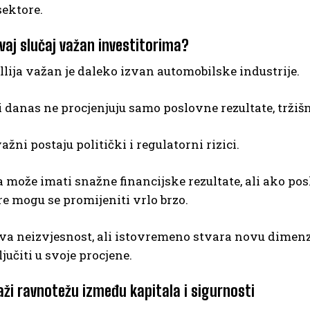
sektore.
ovaj slučaj važan investitorima?
ellija važan je daleko izvan automobilske industrije.
i danas ne procjenjuju samo poslovne rezultate, tržišn
žni postaju politički i regulatorni rizici.
može imati snažne financijske rezultate, ali ako pos
re mogu se promijeniti vrlo brzo.
a neizvjesnost, ali istovremeno stvara novu dimenzi
jučiti u svoje procjene.
aži ravnotežu između kapitala i sigurnosti