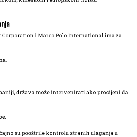
anja
r Corporation i Marco Polo International ima za
na.
paniji, država može intervenirati ako procijeni da
pe.
čajno su pooštrile kontrolu stranih ulaganja u