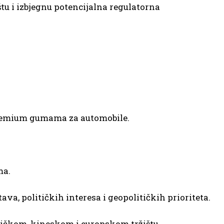
štu i izbjegnu potencijalna regulatorna
 premium gumama za automobile.
ma.
ava, političkih interesa i geopolitičkih prioriteta.
ričkom, kineskom i europskom tržištu