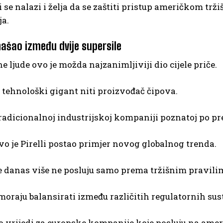
 se nalazi i želja da se zaštiti pristup američkom trži
ja.
 našao između dvije supersile
e ljude ovo je možda najzanimljiviji dio cijele priče.
je tehnološki gigant niti proizvođač čipova.
 tradicionalnoj industrijskoj kompaniji poznatoj po
vo je Pirelli postao primjer novog globalnog trenda.
 danas više ne posluju samo prema tržišnim pravili
moraju balansirati između različitih regulatornih sust
o vrijedi za europske kompanije koje posluju na ame