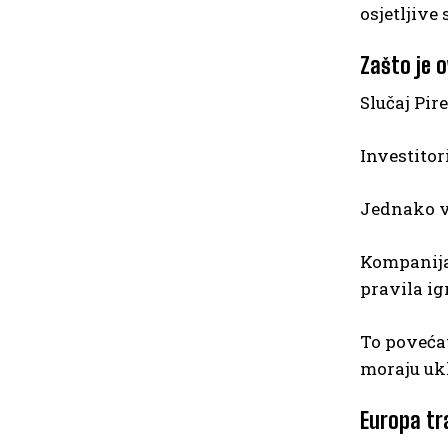
osjetljive 
Zašto je 
Slučaj Pir
Investitor
Jednako va
Kompanija 
pravila ig
To povećav
moraju ukl
Europa tr