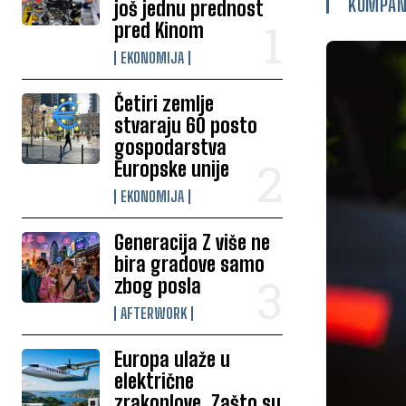
KOMPAN
još jednu prednost
pred Kinom
EKONOMIJA
Četiri zemlje
stvaraju 60 posto
gospodarstva
Europske unije
EKONOMIJA
Generacija Z više ne
bira gradove samo
zbog posla
AFTERWORK
Europa ulaže u
električne
zrakoplove. Zašto su