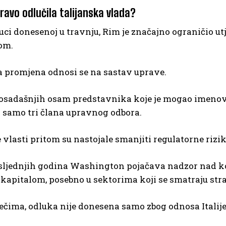
ravo odlučila talijanska vlada?
ci donesenoj u travnju, Rim je značajno ograničio u
om.
a promjena odnosi se na sastav uprave.
osadašnjih osam predstavnika koje je mogao imenov
 samo tri člana upravnog odbora.
 vlasti pritom su nastojale smanjiti regulatorne rizik
sljednjih godina Washington pojačava nadzor nad k
kapitalom, posebno u sektorima koji se smatraju str
ečima, odluka nije donesena samo zbog odnosa Italije 