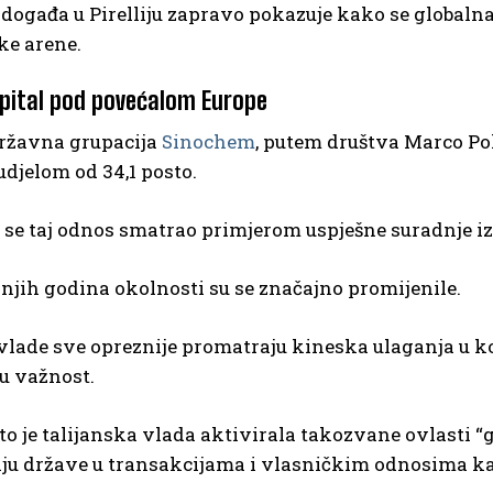
 događa u Pirelliju zapravo pokazuje kako se global
ke arene.
apital pod povećalom Europe
ržavna grupacija
Sinochem
, putem društva Marco Pol
 udjelom od 34,1 posto.
se taj odnos smatrao primjerom uspješne suradnje iz
njih godina okolnosti su se značajno promijenile.
lade sve opreznije promatraju kineska ulaganja u ko
u važnost.
to je talijanska vlada aktivirala takozvane ovlasti
ju države u transakcijama i vlasničkim odnosima kad