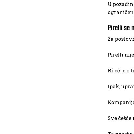
U pozadini
ograničen
Pirelli se
Za poslovn
Pirelli ni
Riječ je o
Ipak, upra
Kompanije
Sve češće 
To posebn