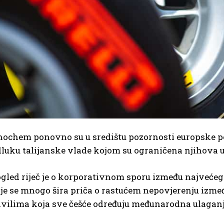
Sinochem ponovno su u središtu pozornosti europske p
odluku talijanske vlade kojom su ograničena njihova
gled riječ je o korporativnom sporu između najvećeg 
ije se mnogo šira priča o rastućem nepovjerenju između
vilima koja sve češće određuju međunarodna ulaganj