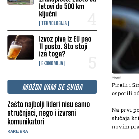
letovi do 500 km
ključni
TEHNOLOGIJA
Izvoz piva iz EU pao
11 posto. Što stoji
iza toga?
EKONOMIJA
Pirelli
Pirelli i 
MOŽDA VAM SE SVIĐA
osporili 
Zašto najbolji lideri nisu samo
Na prvi po
stručnjaci, nego i izvrsni
slučaja kr
komunikatori
novim pra
KARIJERA