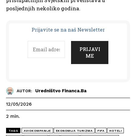
pristupačnijih Svjetskih prvenstava u
posljednjih nekoliko godina.
Prijavit
e se na naš Newsletter
Uredništvo Financa.ba
AUTOR:
12/05/2026
2
min.
TAGS
AVIOKOMPANIJE
EKONOMIJA TURIZMA
FIFA
HOTELI