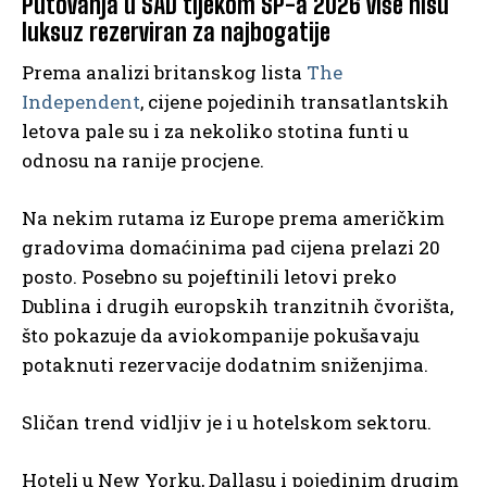
Putovanja u SAD tijekom SP-a 2026 više nisu
luksuz rezerviran za najbogatije
Prema analizi britanskog lista
The
Independent
, cijene pojedinih transatlantskih
letova pale su i za nekoliko stotina funti u
odnosu na ranije procjene.
Na nekim rutama iz Europe prema američkim
gradovima domaćinima pad cijena prelazi 20
posto. Posebno su pojeftinili letovi preko
Dublina i drugih europskih tranzitnih čvorišta,
što pokazuje da aviokompanije pokušavaju
potaknuti rezervacije dodatnim sniženjima.
Sličan trend vidljiv je i u hotelskom sektoru.
Hoteli u New Yorku, Dallasu i pojedinim drugim