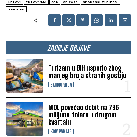
LETOVI
PUTOVANJA
SAD
SP 2026
SPORTSKI TURIZAM
TURIZAM
ZADNJE OBJAVE
Turizam u BiH usporio zbog
manjeg broja stranih gostiju
EKONOMIJA
MOL povećao dobit na 786
milijuna dolara u drugom
kvartalu
KOMPANIJE