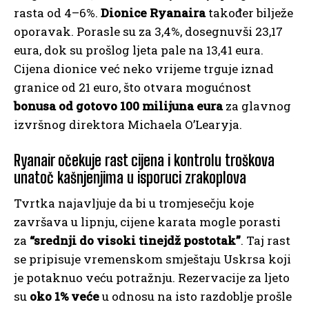
rasta od 4–6%.
Dionice Ryanaira
također bilježe
oporavak. Porasle su za 3,4%, dosegnuvši 23,17
eura, dok su prošlog ljeta pale na 13,41 eura.
Cijena dionice već neko vrijeme trguje iznad
granice od 21 euro, što otvara mogućnost
bonusa od gotovo 100 milijuna eura
za glavnog
izvršnog direktora Michaela O’Learyja.
Ryanair očekuje rast cijena i kontrolu troškova
unatoč kašnjenjima u isporuci zrakoplova
Tvrtka najavljuje da bi u tromjesečju koje
završava u lipnju, cijene karata mogle porasti
za
“srednji do visoki tinejdž postotak”
. Taj rast
se pripisuje vremenskom smještaju Uskrsa koji
je potaknuo veću potražnju. Rezervacije za ljeto
su
oko 1% veće
u odnosu na isto razdoblje prošle