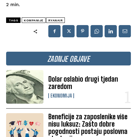
2
min.
TAGS
KOMPANIJE
RYANAIR
ZADNJE OBJAVE
Dolar oslabio drugi tjedan
zaredom
EKONOMIJA
Beneficije za zaposlenike više
nisu luksuz: Zašto dobre
pogodnosti postaju poslovna