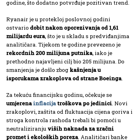
godine, što dodatno potvrđuje pozitivan trend.
Ryanair je u protekloj poslovnoj godini
ostvario
dobit nakon oporezivanja od 1,61
milijardu eura
, što je u skladu s predviđanjima
analitičara. Tijekom te godine prevezeno je
rekordnih 200 milijuna putnika
, iako je
prethodno najavljeni cilj bio 205 milijuna. Do
smanjenja je došlo zbog
kašnjenja u
isporukama zrakoplova od strane Boeinga
.
Za tekuću financijsku godinu, očekuje se
umjerena
inflacija
troškova po jedinici
. Novi
zrakoplovi, zaštita od fluktuacija cijena goriva i
stroga kontrola rashoda trebali bi pomoći u
neutraliziranju
viših naknada za zračni
promet i ekoloških poreza
. Analitičari banke