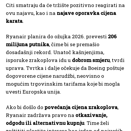
Citi smatraju da će tržište pozitivno reagirati na
ovu najavu, kao i na
najave oporavka cijena
karata
.
Ryanair planira do ožujka 2026. prevesti
206
milijuna putnika
, čime bi se premašio
dosadašnji rekord. Unatoč kašnjenjima,
isporuke zrakoplova idu u
dobrom smjeru
, tvrdi
uprava. Tvrtka i dalje očekuje da Boeing poštuje
dogovorene cijene narudžbi, neovisno o
mogućim trgovinskim tarifama koje bi mogla
uvesti Europska unija.
Ako bi došlo do
povećanja cijena zrakoplova
,
Ryanair zadržava pravo na
otkazivanje,
odgodu ili alternativnu kupnju
. Time želi
zaštititi vlastite interese kao jedan od najvećih