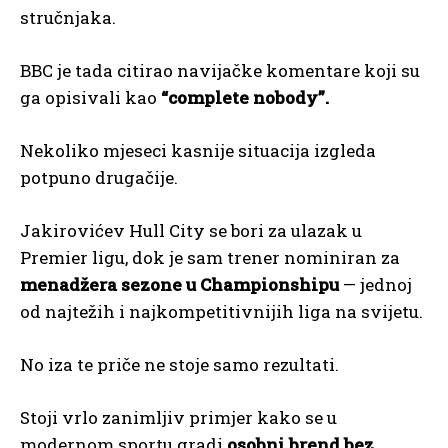
stručnjaka.
BBC je tada citirao navijačke komentare koji su
ga opisivali kao
“complete nobody”.
Nekoliko mjeseci kasnije situacija izgleda
potpuno drugačije.
Jakirovićev Hull City se bori za ulazak u
Premier ligu, dok je sam trener nominiran za
menadžera sezone u Championshipu
— jednoj
od najtežih i najkompetitivnijih liga na svijetu.
No iza te priče ne stoje samo rezultati.
Stoji vrlo zanimljiv primjer kako se u
modernom sportu gradi
osobni brend bez