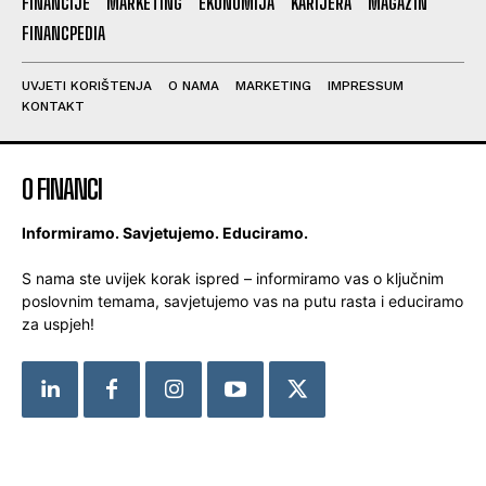
FINANCIJE
MARKETING
EKONOMIJA
KARIJERA
MAGAZIN
FINANCPEDIA
UVJETI KORIŠTENJA
O NAMA
MARKETING
IMPRESSUM
KONTAKT
O FINANCI
Informiramo. Savjetujemo. Educiramo.
S nama ste uvijek korak ispred – informiramo vas o ključnim
poslovnim temama, savjetujemo vas na putu rasta i educiramo
za uspjeh!