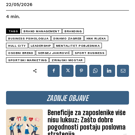
22/05/2026
4
min.
TAGS
BRAND MANAGEMENT
BRANDING
BUSINESS PSIHOLOGIJA
DINAMO ZAGREB
HNK RIJEKA
HULL CITY
LEADERSHIP
MENTALITET POBJEDNIKA
OSOBNI BREND
SERGEJ JAKIROVIĆ
SPORT BUSINESS
SPORTSKI MARKETING
ZRINJSKI MOSTAR
ZADNJE OBJAVE
Beneficije za zaposlenike više
nisu luksuz: Zašto dobre
pogodnosti postaju poslovna
strategija