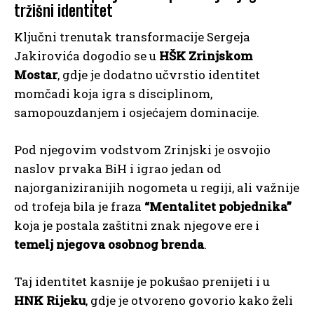
tržišni identitet
Ključni trenutak transformacije Sergeja
Jakirovića dogodio se u
HŠK Zrinjskom
Mostar
, gdje je dodatno učvrstio identitet
momčadi koja igra s disciplinom,
samopouzdanjem i osjećajem dominacije.
Pod njegovim vodstvom Zrinjski je osvojio
naslov prvaka BiH i igrao jedan od
najorganiziranijih nogometa u regiji, ali važnije
od trofeja bila je fraza
“Mentalitet pobjednika”
koja je postala zaštitni znak njegove ere i
temelj njegova osobnog brenda
.
Taj identitet kasnije je pokušao prenijeti i u
HNK Rijeku
, gdje je otvoreno govorio kako želi