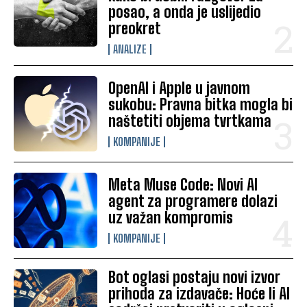
posao, a onda je uslijedio
preokret
ANALIZE
OpenAI i Apple u javnom
sukobu: Pravna bitka mogla bi
naštetiti objema tvrtkama
KOMPANIJE
Meta Muse Code: Novi AI
agent za programere dolazi
uz važan kompromis
KOMPANIJE
Bot oglasi postaju novi izvor
prihoda za izdavače: Hoće li AI