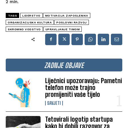
2
min.
TAGS
LIDERSTVO
MOTIVACIJA ZAPOSLENIKA
ORGANIZACIJSKA KULTURA
POSLOVNI RAZVOJ
SKROMNO VODSTVO
UPRAVLJANJE TIMOM
ZADNJE OBJAVE
Liječnici upozoravaju: Pametni
telefon može trajno
promijeniti vaše tijelo
SAVJETI
Tetovirali logotip startupa
kako bi dobili razgovor za