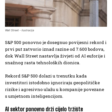
Wall Street - ilustracija
S&P 500 ponovno je dosegnuo povijesni rekord i
prvi put zatvorio iznad razine od 7.600 bodova,
dok Wall Street nastavlja živjeti od AI euforije i
snažnog rasta tehnoloških dionica.
Rekord S&P 500 dolazi u trenutku kada
investitori istodobno ignoriraju geopolitičke
rizike i agresivno ulažu u kompanije povezane
s umjetnom inteligencijom.
AI sektor ponovno drži cijelo tržište