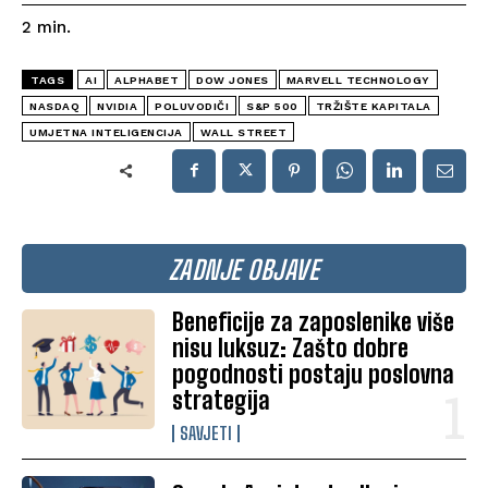
2
min.
TAGS
AI
ALPHABET
DOW JONES
MARVELL TECHNOLOGY
NASDAQ
NVIDIA
POLUVODIČI
S&P 500
TRŽIŠTE KAPITALA
UMJETNA INTELIGENCIJA
WALL STREET
ZADNJE OBJAVE
Beneficije za zaposlenike više
nisu luksuz: Zašto dobre
pogodnosti postaju poslovna
strategija
SAVJETI