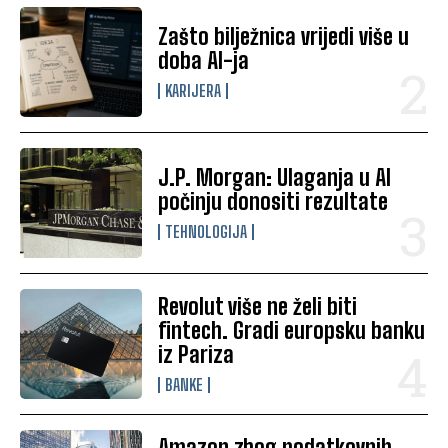
Zašto bilježnica vrijedi više u
doba AI-ja
KARIJERA
J.P. Morgan: Ulaganja u AI
počinju donositi rezultate
TEHNOLOGIJA
Revolut više ne želi biti
fintech. Gradi europsku banku
iz Pariza
BANKE
Amazon zbog podatkovnih