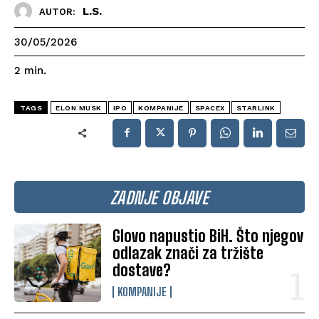
L.S.
AUTOR:
30/05/2026
2
min.
TAGS
ELON MUSK
IPO
KOMPANIJE
SPACEX
STARLINK
ZADNJE OBJAVE
Glovo napustio BiH. Što njegov
odlazak znači za tržište
dostave?
KOMPANIJE