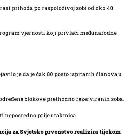
rast prihoda po raspoloživoj sobi od oko 40
program vjernosti koji privlači međunarodne
avilo je da je čak 80 posto ispitanih članova u
a određene blokove prethodno rezerviranih soba.
iti neposredno prije utakmica.
acija za Svjetsko prvenstvo realizira tijekom