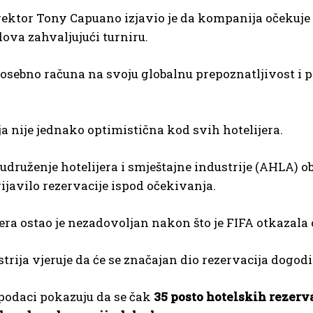
rektor Tony Capuano izjavio je da kompanija očekuje 
ova zahvaljujući turniru.
osebno računa na svoju globalnu prepoznatljivost i 
ja nije jednako optimistična kod svih hotelijera.
druženje hotelijera i smještajne industrije (AHLA) obj
rijavilo rezervacije ispod očekivanja.
jera ostao je nezadovoljan nakon što je FIFA otkazal
strija vjeruje da će se značajan dio rezervacija dogod
podaci pokazuju da se čak
35 posto hotelskih rezerv