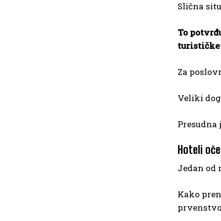
Slična sit
To potvrđ
turističk
Za poslovn
Veliki dog
Presudna j
Hoteli oč
Jedan od n
Kako preno
prvenstv