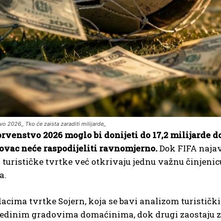
vo 2026_ Tko će zaista zaraditi milijarde_
rvenstvo 2026 moglo bi donijeti do 17,2 milijarde d
novac neće raspodijeliti ravnomjerno.
Dok FIFA najavl
i turističke tvrtke već otkrivaju jednu važnu činjeni
a.
cima tvrtke Sojern, koja se bavi analizom turističk
ojedinim gradovima domaćinima, dok drugi zaostaju 