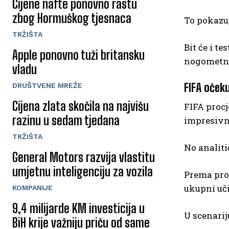
Cijene nafte ponovno rastu
zbog Hormuškog tjesnaca
To pokazuj
TRŽIŠTA
Bit će i t
Apple ponovno tuži britansku
nogometnu 
vladu
FIFA očeku
DRUŠTVENE MREŽE
Cijena zlata skočila na najvišu
FIFA procj
razinu u sedam tjedana
impresivn
TRŽIŠTA
No analiti
General Motors razvija vlastitu
umjetnu inteligenciju za vozila
Prema pro
ukupni uč
KOMPANIJE
9,4 milijarde KM investicija u
U scenarij
BiH krije važniju priču od same