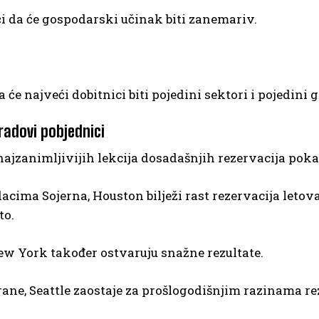
i da će gospodarski učinak biti zanemariv.
a će najveći dobitnici biti pojedini sektori i pojedini 
radovi pobjednici
ajzanimljivijih lekcija dosadašnjih rezervacija poka
cima Sojerna, Houston bilježi rast rezervacija letova
to.
ew York također ostvaruju snažne rezultate.
rane, Seattle zaostaje za prošlogodišnjim razinama rez