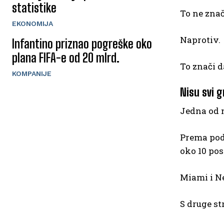
statistike
To ne znač
EKONOMIJA
Naprotiv.
Infantino priznao pogreške oko
plana FIFA-e od 20 mlrd.
To znači d
KOMPANIJE
Nisu svi g
Jedna od n
Prema poda
oko 10 pos
Miami i N
S druge st