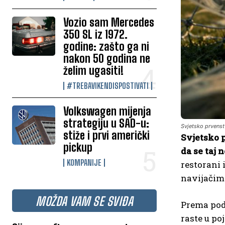
Vozio sam Mercedes
350 SL iz 1972.
godine: zašto ga ni
nakon 50 godina ne
želim ugasiti!
#TREBAVIKENDISPOSTIVATI
Volkswagen mijenja
strategiju u SAD-u:
Svjetsko prvenst
stiže i prvi američki
Svjetsko p
pickup
da se taj 
KOMPANIJE
restorani 
navijačim
MOŽDA VAM SE SVIĐA
Prema poda
raste u p