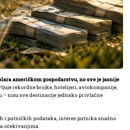
olara američkom gospodarstvu, no sve je jasnije
juje rekordne brojke, hotelijeri, aviokompanije,
cu – nisu sve destinacije jednako privlačne
ih i putničkih podataka, interes putnika snažno
za očekivanjima.