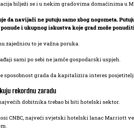
uacija bilježi se i u nekim gradovima domaćinima u 
uje da navijači ne putuju samo zbog nogometa. Putuj
e ponude i ukupnog iskustva koje grad može ponuditi
u zajednicu to je važna poruka.
ađaji sami po sebi ne jamče gospodarski uspjeh.
e sposobnost grada da kapitalizira interes posjetitelj
ekuju rekordnu zaradu
ajvećih dobitnika trebao bi biti hotelski sektor.
si CNBC, najveći svjetski hotelski lanac Marriott v
om.