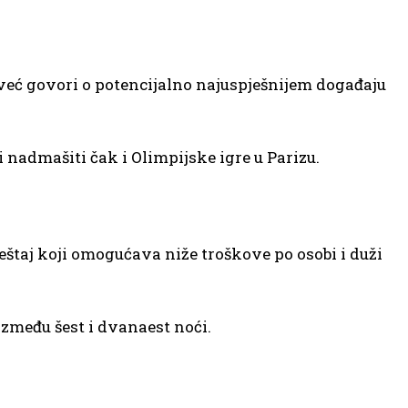
 već govori o potencijalno najuspješnijem događaju
admašiti čak i Olimpijske igre u Parizu.
ještaj koji omogućava niže troškove po osobi i duži
između šest i dvanaest noći.