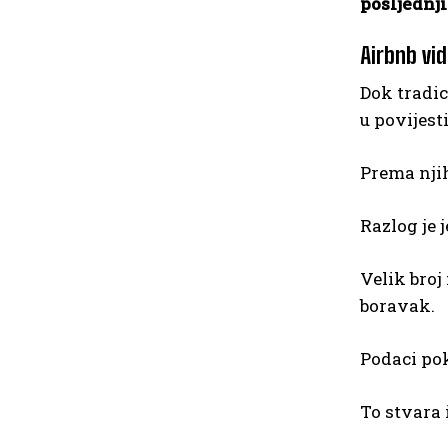
posljednj
Airbnb vid
Dok tradic
u povijest
Prema njih
Razlog je 
Velik broj
boravak.
Podaci pok
To stvara 