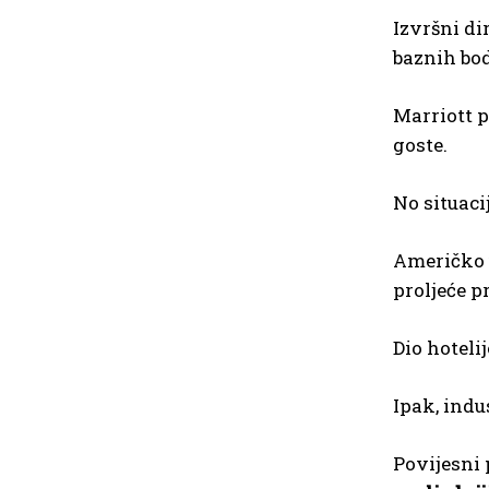
Izvršni di
baznih bod
Marriott p
goste.
No situaci
Američko u
proljeće p
Dio hoteli
Ipak, indu
Povijesni 