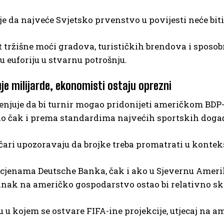
e da najveće Svjetsko prvenstvo u povijesti neće bit
est tržišne moći gradova, turističkih brendova i spos
euforiju u stvarnu potrošnju.
je milijarde, ekonomisti ostaju oprezni
enjuje da bi turnir mogao pridonijeti američkom BDP
o čak i prema standardima najvećih sportskih događa
čari upozoravaju da brojke treba promatrati u kontek
cjenama Deutsche Banka, čak i ako u Sjevernu Amerik
inak na američko gospodarstvo ostao bi relativno s
u u kojem se ostvare FIFA-ine projekcije, utjecaj na a