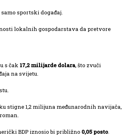
i samo sportski događaj.
obnosti lokalnih gospodarstava da pretvore
-u s čak
17,2 milijarde dolara
, što zvuči
ja na svijetu.
stu.
u stigne 1,2 milijuna međunarodnih navijača,
kroman.
merički BDP iznosio bi približno
0,05 posto
.