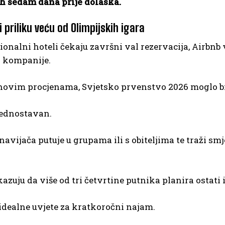
ih sedam dana prije dolaska.
i priliku veću od Olimpijskih igara
ionalni hoteli čekaju završni val rezervacija, Airbnb
i kompanije.
ovim procjenama, Svjetsko prvenstvo 2026 moglo bi n
jednostavan.
 navijača putuje u grupama ili s obiteljima te traži sm
azuju da više od tri četvrtine putnika planira ostati 
idealne uvjete za kratkoročni najam.