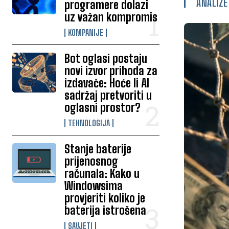
ANALIZE
programere dolazi
uz važan kompromis
KOMPANIJE
Bot oglasi postaju
novi izvor prihoda za
izdavače: Hoće li AI
sadržaj pretvoriti u
oglasni prostor?
TEHNOLOGIJA
Stanje baterije
prijenosnog
računala: Kako u
Windowsima
provjeriti koliko je
baterija istrošena
SAVJETI