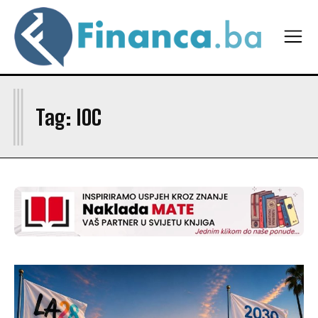
UVJETI KORIŠTENJA
UVJETI KORIŠTENJA
O NAMA
O NAMA
MARKETING
MARKETING
I
IMPRESSUM
IMPRESSUM
Tag:
IOC
KONTAKT
KONTAKT
FINANCA
FINANCA