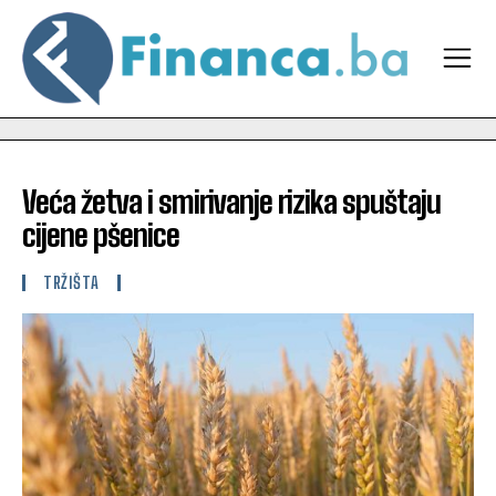
Veća žetva i smirivanje rizika spuštaju
cijene pšenice
TRŽIŠTA