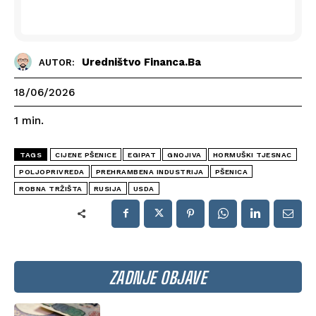
Uredništvo Financa.ba
AUTOR:
18/06/2026
1
min.
TAGS
CIJENE PŠENICE
EGIPAT
GNOJIVA
HORMUŠKI TJESNAC
POLJOPRIVREDA
PREHRAMBENA INDUSTRIJA
PŠENICA
ROBNA TRŽIŠTA
RUSIJA
USDA
ZADNJE OBJAVE