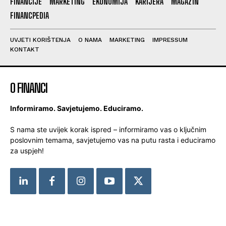
FINANCIJE
MARKETING
EKONOMIJA
KARIJERA
MAGAZIN
FINANCPEDIA
UVJETI KORIŠTENJA
O NAMA
MARKETING
IMPRESSUM
KONTAKT
O FINANCI
Informiramo. Savjetujemo. Educiramo.
S nama ste uvijek korak ispred – informiramo vas o ključnim
poslovnim temama, savjetujemo vas na putu rasta i educiramo
za uspjeh!