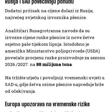
Rusija i SAD povećavaju ponudu
Dodatni pritisak na cijene dolazi iz Rusije,
najvećeg svjetskog izvoznika pšenice.
Analitičari Rusagrotransa navode da su
izvozne cijene ruske pšenice iz nove žetve
osjetno pale tijekom lipnja. Istodobno je
američko Ministarstvo poljoprivrede (USDA)
povećalo procjenu ruske proizvodnje za sezonu
2026./2027. na
88 milijuna tona
.
Na tržište utječu i povoljniji vremenski uvjeti u
SAD-u, gdje žetva ozime pšenice napreduje brže
od očekivanja.
Europa upozorava na vremenske rizike