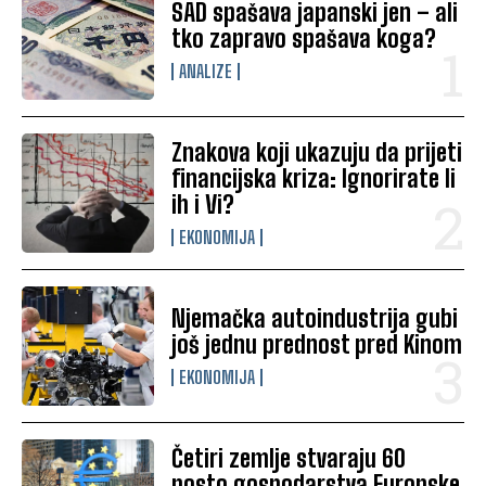
SAD spašava japanski jen – ali
tko zapravo spašava koga?
ANALIZE
Znakova koji ukazuju da prijeti
financijska kriza: Ignorirate li
ih i Vi?
EKONOMIJA
Njemačka autoindustrija gubi
još jednu prednost pred Kinom
EKONOMIJA
Četiri zemlje stvaraju 60
posto gospodarstva Europske