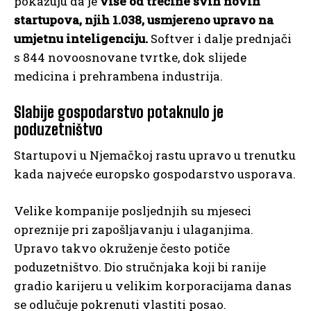
pokazuju da je
više od trećine svih novih
startupova, njih 1.038, usmjereno upravo na
umjetnu inteligenciju.
Softver i dalje prednjači
s 844 novoosnovane tvrtke, dok slijede
medicina i prehrambena industrija.
Slabije gospodarstvo potaknulo je
poduzetništvo
Startupovi u Njemačkoj rastu upravo u trenutku
kada najveće europsko gospodarstvo usporava.
Velike kompanije posljednjih su mjeseci
opreznije pri zapošljavanju i ulaganjima.
Upravo takvo okruženje često potiče
poduzetništvo. Dio stručnjaka koji bi ranije
gradio karijeru u velikim korporacijama danas
se odlučuje pokrenuti vlastiti posao.