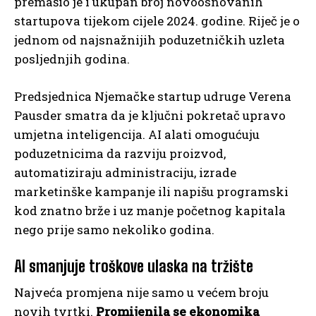
premašio je i ukupan broj novoosnovanih
startupova tijekom cijele 2024. godine. Riječ je o
jednom od najsnažnijih poduzetničkih uzleta
posljednjih godina.
Predsjednica Njemačke startup udruge Verena
Pausder smatra da je ključni pokretač upravo
umjetna inteligencija. AI alati omogućuju
poduzetnicima da razviju proizvod,
automatiziraju administraciju, izrade
marketinške kampanje ili napišu programski
kod znatno brže i uz manje početnog kapitala
nego prije samo nekoliko godina.
AI smanjuje troškove ulaska na tržište
Najveća promjena nije samo u većem broju
novih tvrtki.
Promijenila se ekonomika