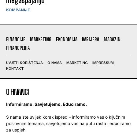
megaspajanju
KOMPANIJE
FINANCIJE
MARKETING
EKONOMIJA
KARIJERA
MAGAZIN
FINANCPEDIA
UVJETI KORIŠTENJA
O NAMA
MARKETING
IMPRESSUM
KONTAKT
O FINANCI
Informiramo. Savjetujemo. Educiramo.
S nama ste uvijek korak ispred – informiramo vas o ključnim
poslovnim temama, savjetujemo vas na putu rasta i educiramo
za uspjeh!