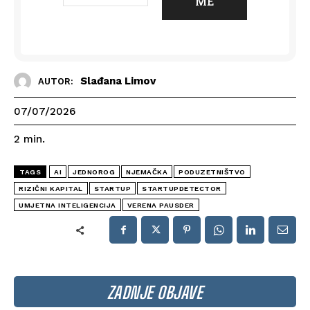
Slađana Limov
AUTOR:
07/07/2026
2
min.
TAGS
AI
JEDNOROG
NJEMAČKA
PODUZETNIŠTVO
RIZIČNI KAPITAL
STARTUP
STARTUPDETECTOR
UMJETNA INTELIGENCIJA
VERENA PAUSDER
ZADNJE OBJAVE