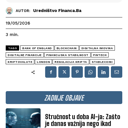
Uredništvo Financa.ba
AUTOR:
19/05/2026
3
min.
TAGS
BANK OF ENGLAND
BLOCKCHAIN
DIGITALNA IMOVINA
DIGITALNE FINANCIJE
FINANCIJSKA STABILNOST
FINTECH
KRIPTOVALUTE
LONDON
REGULACIJA KRIPTA
STABLECOINI
ZADNJE OBJAVE
Stručnost u doba AI-ja: Zašto
je danas važnija nego ikad