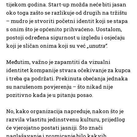
tijekom godina. Start-up možda neće biti jasan
oko toga zašto se razlikuje od drugih na tržištu
– mudro je stvoriti početni identit koji se stapa
s onim što je općenito prihvaćeno. Uostalom,
postoji određena sigurnost u izgledu i osjećaju
koji je sličan onima koji su već
„unutra“
.
Međutim, važno je zapamtiti da vizualni
identitet kompanije stvara očekivanje za kupca
i treba ga podržati. Prekinuta obećanja jednaka
su narušenom povjerenju – što nikad nije
pozitivno kada je u pitanju posao.
No, kako organizacija napreduje, nakon što je
razvila vlastitu jedinstvenu kulturu, prijedlog
će vjerojatno postati jasniji. Što znači
naglašavanje i promicanje bilo kakvih