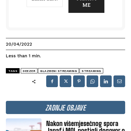
20/04/2022
Less than 1
min.
TAGS
DEEZER
GLAZBENI STREAMING
STREAMING
ZADNJE OBJAVE
Nakon višemjesečnog spora
Janaf i MOL postigli dogovor o