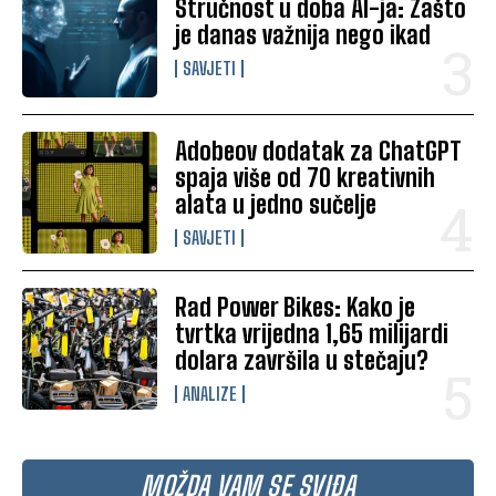
Stručnost u doba AI-ja: Zašto
je danas važnija nego ikad
SAVJETI
Adobeov dodatak za ChatGPT
spaja više od 70 kreativnih
alata u jedno sučelje
SAVJETI
Rad Power Bikes: Kako je
tvrtka vrijedna 1,65 milijardi
dolara završila u stečaju?
ANALIZE
MOŽDA VAM SE SVIĐA