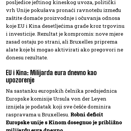
posljedice jeftinog kineskog uvoza, politički
vrh Unije pokušava pronaći ravnotežu između
zaštite domaće proizvodnje i očuvanja odnosa
koje EU i Kina desetljećima grade kroz trgovinu
i investicije. Rezultat je kompromis: nove mjere
zasad ostaju po strani, ali Bruxelles priprema
alate koje bi mogao aktivirati ako pregovori ne
donesu rezultate.
EU i Kina: Milijarda eura dnevno kao
upozorenje
Na sastanku europskih čelnika predsjednica
Europske komisije Ursula von der Leyen
iznijela je podatak koji sve češće dominira
raspravama u Bruxellesu.
Robni deficit
Europske unije s Kinom dosegnuo je približno
milijardu eura dnevno.