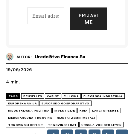
Uredništvo Financa.ba
AUTOR:
19/06/2026
4
min.
TAGS
BRUXELLES
CARINE
EU I KINA
EUROPSKA INDUSTRIJA
EUROPSKA UNIJA
EUROPSKO GOSPODARSTVO
INDUSTRIJSKA POLITIKA
INVESTICIJE
KINA
LANCI OPSKRBE
MEĐUNARODNA TRGOVINA
RIJETKI ZEMNI METALI
TRGOVINSKI DEFICIT
TRGOVINSKI RAT
URSULA VON DER LEYEN