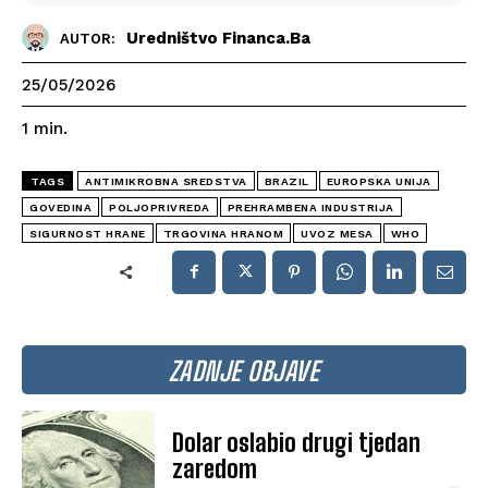
Uredništvo Financa.ba
AUTOR:
25/05/2026
1
min.
TAGS
ANTIMIKROBNA SREDSTVA
BRAZIL
EUROPSKA UNIJA
GOVEDINA
POLJOPRIVREDA
PREHRAMBENA INDUSTRIJA
SIGURNOST HRANE
TRGOVINA HRANOM
UVOZ MESA
WHO
ZADNJE OBJAVE
Dolar oslabio drugi tjedan
zaredom