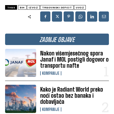
TAGS
BIH
IZVOZ
TRGOVINSKI DEFICIT
UVOZ
ZADNJE OBJAVE
Nakon višemjesečnog spora
Janaf i MOL postigli dogovor o
transportu nafte
KOMPANIJE
Kako je Radiant World preko
noći ostao bez banaka i
dobavljača
KOMPANIJE