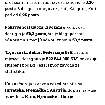
prosječni mjesečni rast izvoza iznosio je
0,26
posto
. S druge strane, uvoz je bilježio prosječni
pad od
0,25 posto
.
Pokrivenost uvoza izvozom
u kolovozu
dostigla je
50,3 posto
, što je blagi porast u
odnosu na srpanj kada je iznosila
50,2 posto
.
Trgovinski deficit Federacije BiH
u istom
mjesecu dosegnuo je
822.844.000 KM
, pokazuju
službeni podaci Federalnog zavoda za
statistiku.
Najznačajnija izvozna odredišta bila su
Hrvatska, Njemačka i Austrija
, dok se najviše
uvozilo iz
Kine, Njemačke i Italije
.