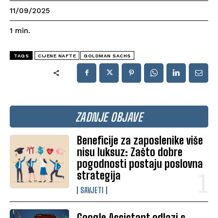
11/09/2025
1
min.
TAGS
CIJENE NAFTE
GOLDMAN SACHS
ZADNJE OBJAVE
Beneficije za zaposlenike više
nisu luksuz: Zašto dobre
pogodnosti postaju poslovna
strategija
SAVJETI
Google Assistant odlazi s