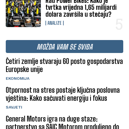
Rad Power Bikes: Kako je
tvrtka vrijedna 1,65 milijardi
dolara završila u stečaju?
ANALIZE
MOŽDA VAM SE SVIĐA
Četiri zemlje stvaraju 60 posto gospodarstva
Europske unije
EKONOMIJA
Otpornost na stres postaje ključna poslovna
vještina: Kako sačuvati energiju i fokus
SAVJETI
General Motors igra na duge staze:
partnerstvo sa SAIC Motorom produljeno do