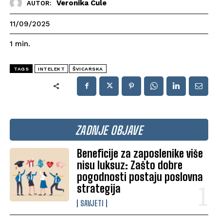
Veronika Cule
AUTOR:
11/09/2025
1
min.
TAGS
INTELEKT
ŠVICARSKA
ZADNJE OBJAVE
Beneficije za zaposlenike više
nisu luksuz: Zašto dobre
pogodnosti postaju poslovna
strategija
SAVJETI