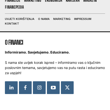
FINANCIJE
MARKETING
EKONOMIJA
KARIJERA
MAGAZIN
FINANCPEDIA
UVJETI KORIŠTENJA
O NAMA
MARKETING
IMPRESSUM
KONTAKT
O FINANCI
Informiramo. Savjetujemo. Educiramo.
S nama ste uvijek korak ispred – informiramo vas o ključnim
poslovnim temama, savjetujemo vas na putu rasta i educiramo
za uspjeh!