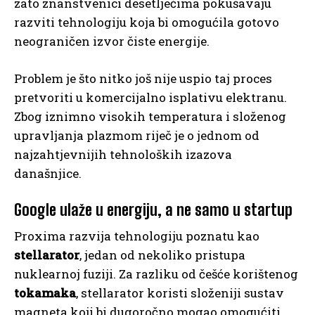
zato znanstvenici desetljećima pokušavaju
razviti tehnologiju koja bi omogućila gotovo
neograničen izvor čiste energije.
Problem je što nitko još nije uspio taj proces
pretvoriti u komercijalno isplativu elektranu.
Zbog iznimno visokih temperatura i složenog
upravljanja plazmom riječ je o jednom od
najzahtjevnijih tehnoloških izazova
današnjice.
Google ulaže u energiju, a ne samo u startup
Proxima razvija tehnologiju poznatu kao
stellarator
, jedan od nekoliko pristupa
nuklearnoj fuziji. Za razliku od češće korištenog
tokamaka
, stellarator koristi složeniji sustav
magneta koji bi dugoročno mogao omogućiti