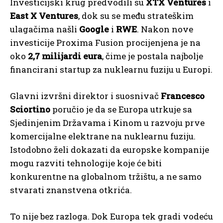
Investicijski krug predvodili su
XTX Ventures
i
East X Ventures
, dok su se među strateškim
ulagačima našli
Google
i
RWE
. Nakon nove
investicije Proxima Fusion procijenjena je na
oko
2,7 milijardi eura
, čime je postala najbolje
financirani startup za nuklearnu fuziju u Europi.
Glavni izvršni direktor i suosnivač
Francesco
Sciortino
poručio je da se Europa utrkuje sa
Sjedinjenim Državama i Kinom u razvoju prve
komercijalne elektrane na nuklearnu fuziju.
Istodobno želi dokazati da europske kompanije
mogu razviti tehnologije koje će biti
konkurentne na globalnom tržištu, a ne samo
stvarati znanstvena otkrića.
To nije bez razloga. Dok Europa tek gradi vodeću