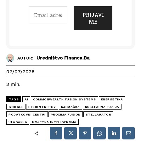
Uredništvo Financa.ba
AUTOR:
07/07/2026
3
min.
TAGS
AI
COMMONWEALTH FUSION SYSTEMS
ENERGETIKA
GOOGLE
HELION ENERGY
NJEMAČKA
NUKLEARNA FUZIJA
PODATKOVNI CENTRI
PROXIMA FUSION
STELLARATOR
ULAGANJA
UMJETNA INTELIGENCIJA