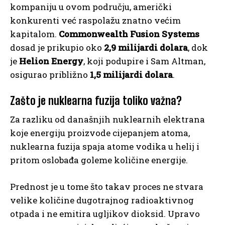
kompaniju u ovom području, američki
konkurenti već raspolažu znatno većim
kapitalom.
Commonwealth Fusion Systems
dosad je prikupio oko
2,9 milijardi dolara
, dok
je
Helion Energy
, koji podupire i Sam Altman,
osigurao približno
1,5 milijardi dolara
.
Zašto je nuklearna fuzija toliko važna?
Za razliku od današnjih nuklearnih elektrana
koje energiju proizvode cijepanjem atoma,
nuklearna fuzija spaja atome vodika u helij i
pritom oslobađa goleme količine energije.
Prednost je u tome što takav proces ne stvara
velike količine dugotrajnog radioaktivnog
otpada i ne emitira ugljikov dioksid. Upravo