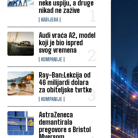
neke uspiju, a druge
nikad ne zažive
KARIJERA
Audi vraća A2, model
koji je bio ispred
svog vremena
KOMPANIJE
Ray-Ban:Lekcija od
46 milijardi dolara
za obiteljske tvrtke
KOMPANIJE
AstraZeneca
demantirala
pregovore s Bristol
Myersom