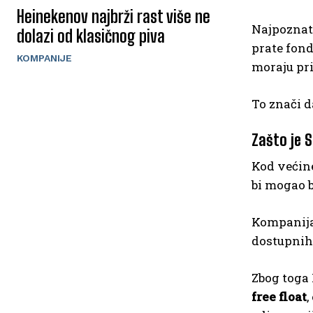
Heinekenov najbrži rast više ne
Najpoznat
dolazi od klasičnog piva
prate fond
KOMPANIJE
moraju pri
To znači 
Zašto je 
Kod većine
bi mogao bi
Kompanija
dostupnih 
Zbog toga 
free float
,