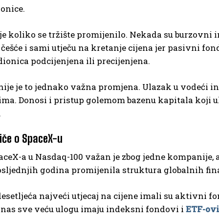
onice.
e koliko se tržište promijenilo. Nekada su burzovni 
češće i sami utječu na kretanje cijena jer pasivni fond
ionica podcijenjena ili precijenjena.
ije je to jednako važna promjena. Ulazak u vodeći i
ima. Donosi i pristup golemom bazenu kapitala koji 
.
riče o SpaceX-u
ceX-a u Nasdaq-100 važan je zbog jedne kompanije, a
sljednjih godina promijenila struktura globalnih fina
desetljeća najveći utjecaj na cijene imali su aktivni f
anas sve veću ulogu imaju indeksni fondovi i
ETF-ov