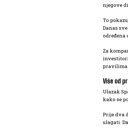
njegove di
To pokazuj
Danas sve 
određena d
Za kompan
investitor
pravilima
Više od p
Ulazak Spa
kako se po
Prije dva 
ulagati. D