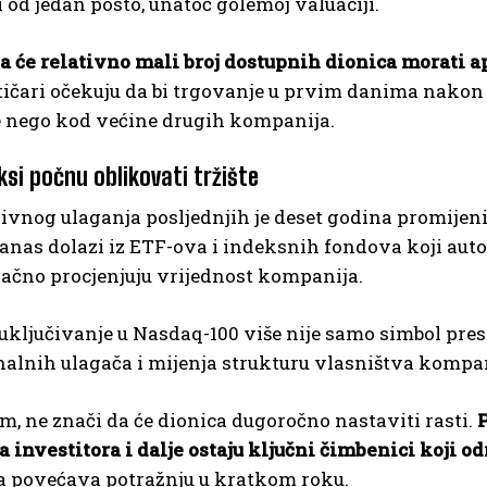
 od jedan posto, unatoč golemoj valuaciji.
a će relativno mali broj dostupnih dionica morati a
tičari očekuju da bi trgovanje u prvim danima nakon 
e nego kod većine drugih kompanija.
ksi počnu oblikovati tržište
vnog ulaganja posljednjih je deset godina promijeni
anas dolazi iz ETF-ova i indeksnih fondova koji aut
ačno procjenjuju vrijednost kompanija.
uključivanje u Nasdaq-100 više nije samo simbol pre
nalnih ulagača i mijenja strukturu vlasništva kompan
m, ne znači da će dionica dugoročno nastaviti rasti.
P
 investitora i dalje ostaju ključni čimbenici koji o
ga povećava potražnju u kratkom roku.