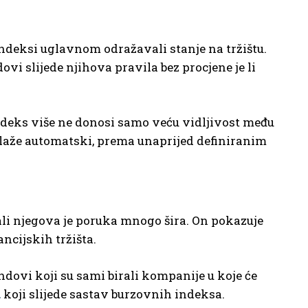
indeksi uglavnom odražavali stanje na tržištu.
ovi slijede njihova pravila bez procjene je li
ndeks više ne donosi samo veću vidljivost među
ulaže automatski, prema unaprijed definiranim
li njegova je poruka mnogo šira. On pokazuje
ncijskih tržišta.
ondovi koji su sami birali kompanije u koje će
i
koji slijede sastav burzovnih indeksa.