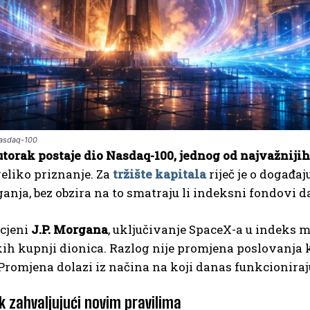
Nasdaq-100
utorak postaje dio Nasdaq-100, jednog od najvažniji
veliko priznanje. Za
tržište kapitala
riječ je o događa
anja, bez obzira na to smatraju li indeksni fondovi da 
cjeni
J.P. Morgana
, uključivanje SpaceX-a u indeks 
h kupnji dionica. Razlog nije promjena poslovanja 
 Promjena dolazi iz načina na koji danas funkcioniraju
k zahvaljujući novim pravilima