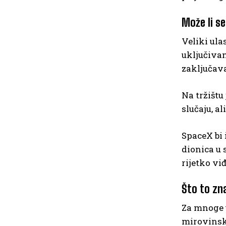
Može li se
Veliki ula
uključivan
zaključava
Na tržištu
slučaju, a
SpaceX bi 
dionica u
rijetko vi
Što to zn
Za mnoge u
mirovinski