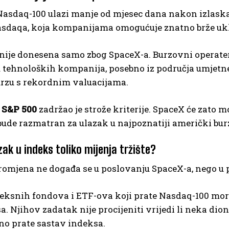
Nasdaq-100 ulazi manje od mjesec dana nakon izlask
asdaqa, koja kompanijama omogućuje znatno brže uklj
ije donesena samo zbog SpaceX-a. Burzovni operateri
 tehnoloških kompanija, posebno iz područja umjetne
urzu s rekordnim valuacijama.
,
S&P 500
zadržao je strože kriterije. SpaceX će zato 
bude razmatran za ulazak u najpoznatiji američki bu
ak u indeks toliko mijenja tržište?
romjena ne događa se u poslovanju SpaceX-a, nego u 
deksnih fondova i ETF-ova koji prate Nasdaq-100 mor
a. Njihov zadatak nije procijeniti vrijedi li neka dion
no prate sastav indeksa.