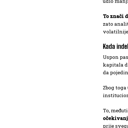
udio manji
To znači d
zato anali
volatilnij
Kada inde
Uspon pasi
kapitala d
da pojedin
Zbog toga 
institucio
To, međuti
očekivanja
prije sve