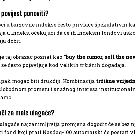
 povijest ponoviti?
sci u burzovne indekse često privlače špekulativni kap
ja u indeks, očekujući da će ih indeksni fondovi us
ju dobit.
 je taj obrazac poznat kao
“buy the rumor, sell the ne
li se često pojavljuje kod velikih tržišnih događaja.
ipak mogao biti drukčiji. Kombinacija
tržišne vrijedn
 slobodnom prometu i snažnog interesa institucional
đamo.
ači za male ulagače?
lagače najzanimljivija promjena dogodit će se bez nj
 fond koji prati Nasdaq-100 automatski će postati vl