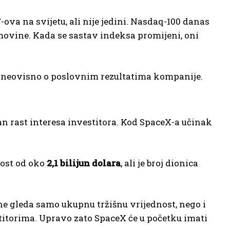
-ova na svijetu, ali nije jedini. Nasdaq-100 danas
ovine. Kada se sastav indeksa promijeni, oni
, neovisno o poslovnim rezultatima kompanije.
n rast interesa investitora. Kod SpaceX-a učinak
nost od oko
2,1 bilijun dolara
, ali je broj dionica
e gleda samo ukupnu tržišnu vrijednost, nego i
titorima. Upravo zato SpaceX će u početku imati