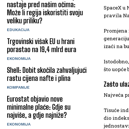
nastaje pred našim očima:
SpaceX u 
Može li regija iskoristiti svoju
pravila N
veliku priliku?
EDUKACIJA
Promjena n
generaciju
Trgovinski višak EU u hrani
izaći na b
porastao na 19,4 mlrd eura
EKONOMIJA
Istodobno
Shell: Dobit skočila zahvaljujući
što uopće 
rastu cijena nafte i plina
Zašto ulaz
KOMPANIJE
Najveća p
Eurostat objavio nove
minimalne plaće: Gdje su
Tisuće in
najviše, a gdje najniže?
dio indeks
EKONOMIJA
jednostav