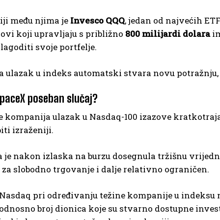
iji među njima je
Invesco QQQ
, jedan od najvećih ETF
ovi koji upravljaju s približno
800 milijardi dolara
im
lagoditi svoje portfelje.
da ulazak u indeks automatski stvara novu potražnju
SpaceX poseban slučaj?
 kompanija ulazak u Nasdaq-100 izazove kratkotraja
ti izraženiji.
 je nakon izlaska na burzu dosegnula tržišnu vrijed
za slobodno trgovanje i dalje relativno ograničen.
Nasdaq pri određivanju težine kompanije u indeksu n
 odnosno broj dionica koje su stvarno dostupne inves