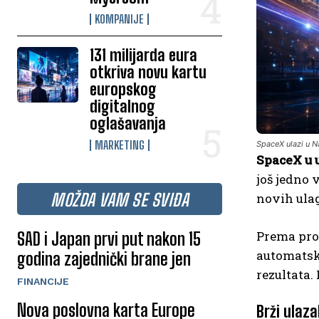
KOMPANIJE
131 milijarda eura
otkriva novu kartu
europskog
digitalnog
oglašavanja
MARKETING
SpaceX ulazi u 
SpaceX u 
još jedno 
MOŽDA VAM SE SVIĐA
novih ulag
Prema pro
SAD i Japan prvi put nakon 15
automatski
godina zajednički brane jen
rezultata.
FINANCIJE
Nova poslovna karta Europe
Brži ulaza