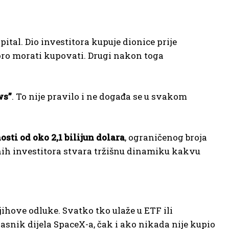
ital. Dio investitora kupuje dionice prije
koro morati kupovati. Drugi nakon toga
ws”
. To nije pravilo i ne događa se u svakom
osti od oko 2,1 bilijun dolara
, ograničenog broja
nih investitora stvara tržišnu dinamiku kakvu
ihove odluke. Svatko tko ulaže u ETF ili
asnik dijela SpaceX-a, čak i ako nikada nije kupio