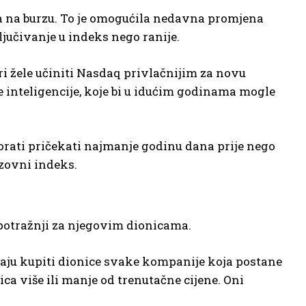
a na burzu. To je omogućila nedavna promjena
učivanje u indeks nego ranije.
 žele učiniti Nasdaq privlačnijim za novu
 inteligencije, koje bi u idućim godinama mogle
morati pričekati najmanje godinu dana prije nego
rzovni indeks.
potražnji za njegovim dionicama.
aju kupiti dionice svake kompanije koja postane
ica više ili manje od trenutačne cijene. Oni